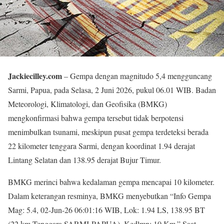
Jackiecilley.com
– Gempa dengan magnitudo 5,4 mengguncang
Sarmi, Papua, pada Selasa, 2 Juni 2026, pukul 06.01 WIB. Badan
Meteorologi, Klimatologi, dan Geofisika (BMKG)
mengkonfirmasi bahwa gempa tersebut tidak berpotensi
menimbulkan tsunami, meskipun pusat gempa terdeteksi berada
22 kilometer tenggara Sarmi, dengan koordinat 1.94 derajat
Lintang Selatan dan 138.95 derajat Bujur Timur.
BMKG merinci bahwa kedalaman gempa mencapai 10 kilometer.
Dalam keterangan resminya, BMKG menyebutkan “Info Gempa
Mag: 5.4, 02-Jun-26 06:01:16 WIB, Lok: 1.94 LS, 138.95 BT
(22 km Tenggara SARMI-PAPUA), Kedlmn: 10 Km.” Saat