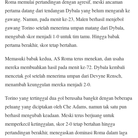
Roma memulai pertandingan dengan agresif, meski ancaman
pertama datang dari tendangan Dybala yang belum mengarah ke
gawang. Namun, pada menit ke-23, Malen berhasil menjebol
gawang Torino setelah menerima umpan matang dari Dybala,
mengubah skor menjadi 1-0 untuk tim tamu. Hingga babak
pertama berakhir, skor tetap bertahan.
Memasuki babak kedua, AS Roma terus menekan, dan usaha
mereka membuahkan hasil pada menit ke-72. Dybala kembali
mencetak gol setelah menerima umpan dari Devyne Rensch,
menambah keunggulan mereka menjadi 2-0.
Torino yang tertinggal dua gol berusaha bangkit dengan beberapa
peluang yang diciptakan oleh Che Adams, namun tak satu pun
berhasil mengubah keadaan. Meski terus berjuang untuk
memperkecil ketinggalan, skor 2-0 tetap bertahan hingga
pertandingan berakhir, menegaskan dominasi Roma dalam laga