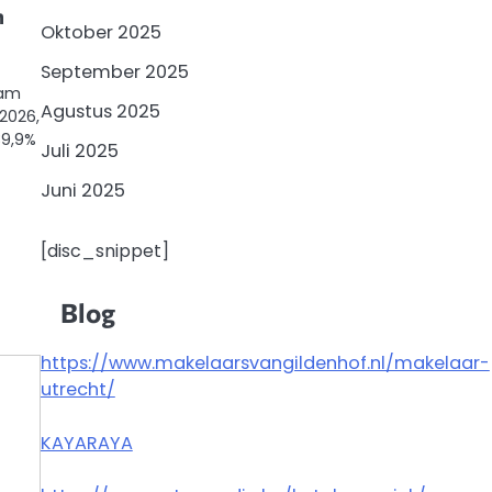
n
Oktober 2025
September 2025
lam
Agustus 2025
2026,
39,9%
Juli 2025
Juni 2025
[disc_snippet]
Blog
https://www.makelaarsvangildenhof.nl/makelaar-
utrecht/
KAYARAYA