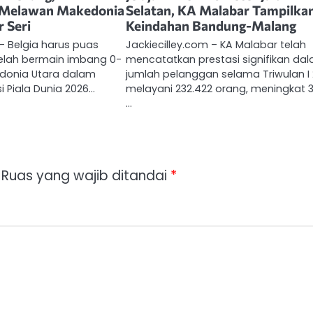
 Melawan Makedonia
Selatan, KA Malabar Tampilka
r Seri
Keindahan Bandung-Malang
 – Belgia harus puas
Jackiecilley.com – KA Malabar telah
telah bermain imbang 0-
mencatatkan prestasi signifikan da
donia Utara dalam
jumlah pelanggan selama Triwulan I 
si Piala Dunia 2026…
melayani 232.422 orang, meningkat 
…
Ruas yang wajib ditandai
*