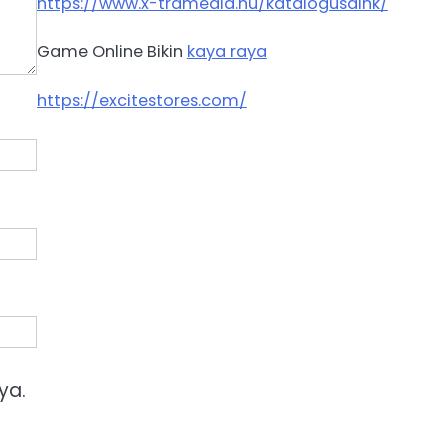
https://www.x-tramedia.hu/katalogusaink/
Game Online Bikin
kaya raya
https://excitestores.com/
ya.