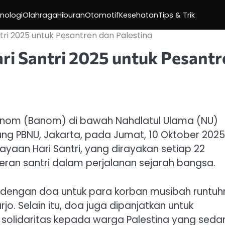
nologi
Olahraga
Hiburan
Otomotif
Kesehatan
Tips & Trik
ri 2025 untuk Pesantren dan Palestina
i Santri 2025 untuk Pesantr
om (Banom) di bawah Nahdlatul Ulama (NU)
ung PBNU, Jakarta, pada Jumat, 10 Oktober 2025
yaan Hari Santri, yang dirayakan setiap 22
ran santri dalam perjalanan sejarah bangsa.
i dengan doa untuk para korban musibah runtu
jo. Selain itu, doa juga dipanjatkan untuk
ta solidaritas kepada warga Palestina yang seda