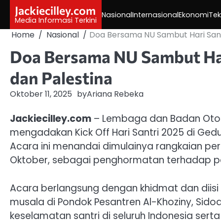
Skip
Jackiecilley.com
Nasional
Internasional
Ekonomi
Tek
to
Media Informasi Terkini
content
Home
Nasional
Doa Bersama NU Sambut Hari Sant
Doa Bersama NU Sambut Har
dan Palestina
Oktober 11, 2025
by
Ariana Rebeka
Jackiecilley.com
– Lembaga dan Badan Oton
mengadakan Kick Off Hari Santri 2025 di Ged
Acara ini menandai dimulainya rangkaian pera
Oktober, sebagai penghormatan terhadap pe
Acara berlangsung dengan khidmat dan diis
musala di Pondok Pesantren Al-Khoziny, Sidoar
keselamatan santri di seluruh Indonesia ser