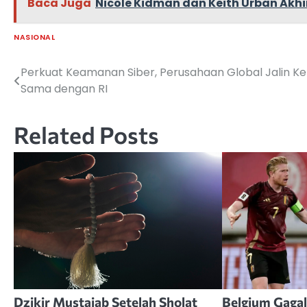
Baca Juga
Nicole Kidman dan Keith Urban Akhi
NASIONAL
Perkuat Keamanan Siber, Perusahaan Global Jalin Ke
Navigasi
Sama dengan RI
pos
Related Posts
Dzikir Mustajab Setelah Sholat
Belgium Gaga