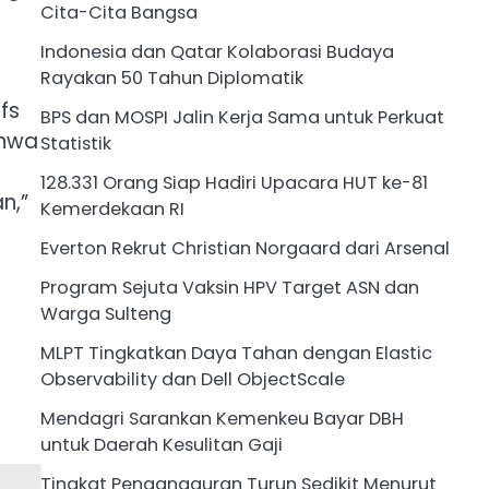
Cita-Cita Bangsa
Indonesia dan Qatar Kolaborasi Budaya
Rayakan 50 Tahun Diplomatik
fs
BPS dan MOSPI Jalin Kerja Sama untuk Perkuat
ahwa
Statistik
128.331 Orang Siap Hadiri Upacara HUT ke-81
n,”
Kemerdekaan RI
Everton Rekrut Christian Norgaard dari Arsenal
Program Sejuta Vaksin HPV Target ASN dan
Warga Sulteng
MLPT Tingkatkan Daya Tahan dengan Elastic
Observability dan Dell ObjectScale
Mendagri Sarankan Kemenkeu Bayar DBH
untuk Daerah Kesulitan Gaji
Tingkat Pengangguran Turun Sedikit Menurut