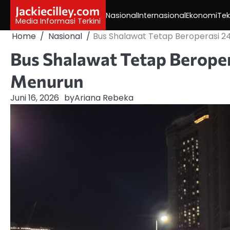
Skip
Jackiecilley.com
Nasional
Internasional
Ekonomi
Tek
to
Media Informasi Terkini
content
Home
Nasional
Bus Shalawat Tetap Beroperasi 
Bus Shalawat Tetap Berope
Menurun
Juni 16, 2026
by
Ariana Rebeka