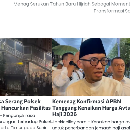
Menag Serukan Tahun Baru Hijriah Sebagai Mome
Transformasi So
a Serang Polsek
Kemenag Konfirmasi APBN
 Hancurkan Fasilitas
Tanggung Kenaikan Harga Avt
Haji 2026
 – Pengunjuk rasa
rangan terhadap Polsek
Jackiecilley.com – Kenaikan harga a
karta Timur pada Senin
untuk penerbangan jemaah haji asa