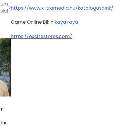
ntum
https://www.x-tramedia.hu/katalogusaink/
sial
Game Online Bikin
kaya raya
https://excitestores.com/
ur
vtur
l