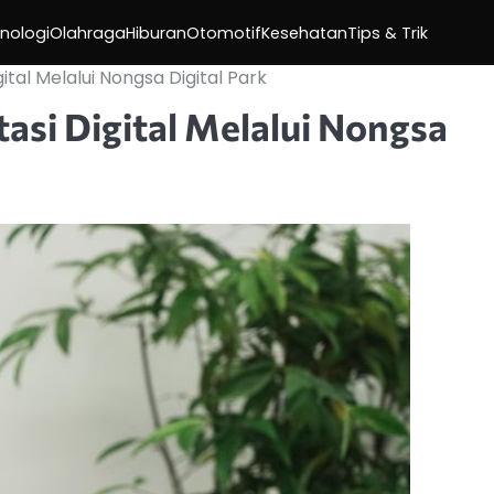
nologi
Olahraga
Hiburan
Otomotif
Kesehatan
Tips & Trik
tal Melalui Nongsa Digital Park
asi Digital Melalui Nongsa