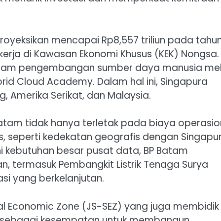
 diproyeksikan mencapai Rp8,557 triliun pada tahu
erja di Kawasan Ekonomi Khusus (KEK) Nongsa.
si dalam pengembangan sumber daya manusia mel
id Cloud Academy. Dalam hal ini, Singapura
g, Amerika Serikat, dan Malaysia.
am tidak hanya terletak pada biaya operasio
gis, seperti kedekatan geografis dengan Singapu
i kebutuhan besar pusat data, BP Batam
 termasuk Pembangkit Listrik Tenaga Surya
asi yang berkelanjutan.
al Economic Zone (JS-SEZ) yang juga membidik
an sebagai kesempatan untuk membangun