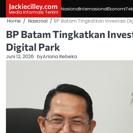
Skip
Jackiecilley.com
Nasional
Internasional
Ekonomi
Tek
to
Media Informasi Terkini
content
Home
Nasional
BP Batam Tingkatkan Investasi Digi
BP Batam Tingkatkan Invest
Digital Park
Juni 12, 2026
by
Ariana Rebeka