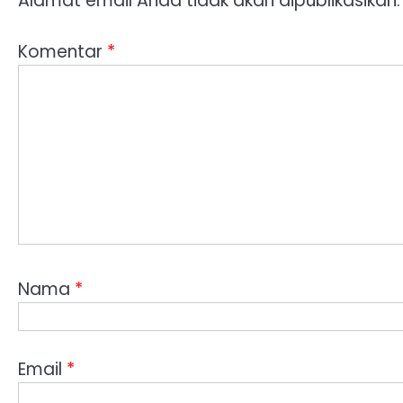
Alamat email Anda tidak akan dipublikasikan.
Komentar
*
Nama
*
Email
*