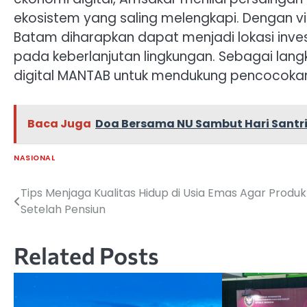
ekosistem yang saling melengkapi. Dengan vis
Batam diharapkan dapat menjadi lokasi inve
pada keberlanjutan lingkungan. Sebagai lan
digital MANTAB untuk mendukung pencocokan 
Baca Juga
Doa Bersama NU Sambut Hari Santri
NASIONAL
Tips Menjaga Kualitas Hidup di Usia Emas Agar Produkt
Navigasi
Setelah Pensiun
pos
Related Posts