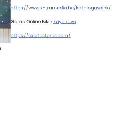
https://www.x-tramedia.hu/katalogusaink/
Game Online Bikin
kaya raya
https://excitestores.com/
n
n