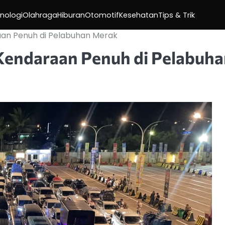
nologi
Olahraga
Hiburan
Otomotif
Kesehatan
Tips & Trik
aan Penuh di Pelabuhan Merak
Kendaraan Penuh di Pelabuh