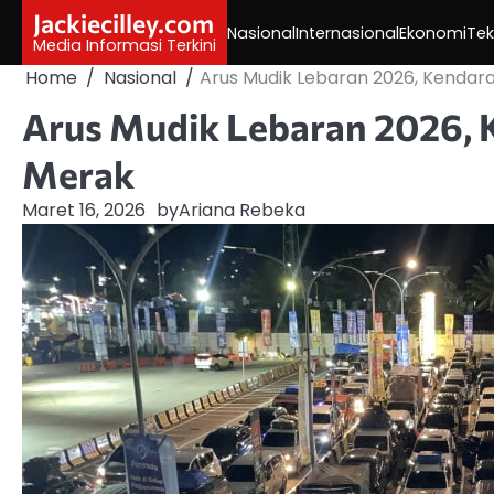
Skip
Jackiecilley.com
Nasional
Internasional
Ekonomi
Tek
to
Media Informasi Terkini
content
Home
Nasional
Arus Mudik Lebaran 2026, Kendar
Arus Mudik Lebaran 2026, 
Merak
Maret 16, 2026
by
Ariana Rebeka