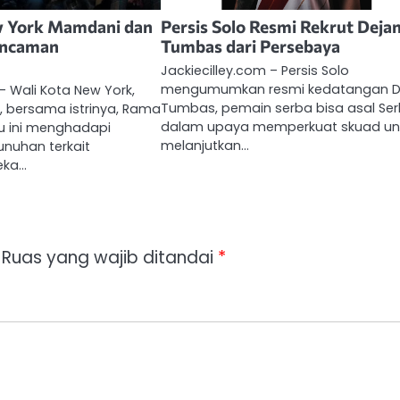
w York Mamdani dan
Persis Solo Resmi Rekrut Deja
 Ancaman
Tumbas dari Persebaya
Jackiecilley.com – Persis Solo
mengumumkan resmi kedatangan D
– Wali Kota New York,
Tumbas, pemain serba bisa asal Ser
 bersama istrinya, Rama
dalam upaya memperkuat skuad un
ru ini menghadapi
melanjutkan…
uhan terkait
eka…
Ruas yang wajib ditandai
*