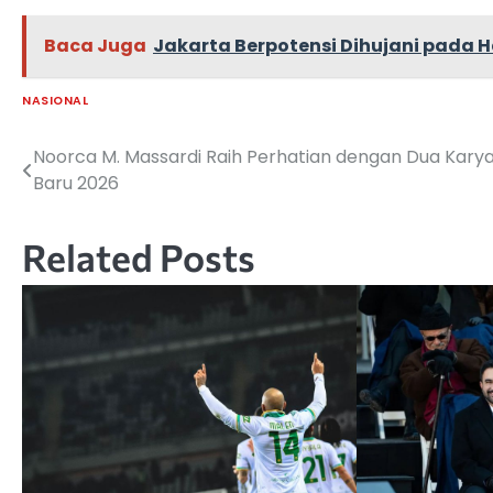
Baca Juga
Jakarta Berpotensi Dihujani pada 
NASIONAL
Noorca M. Massardi Raih Perhatian dengan Dua Kary
Navigasi
Baru 2026
pos
Related Posts