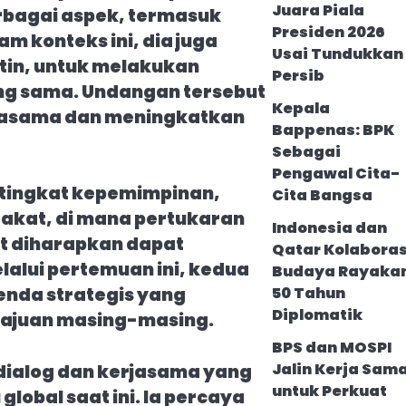
Juara Piala
rbagai aspek, termasuk
Presiden 2026
 konteks ini, dia juga
Usai Tundukkan
tin, untuk melakukan
Persib
ang sama. Undangan tersebut
Kepala
rjasama dan meningkatkan
Bappenas: BPK
Sebagai
Pengawal Cita-
i tingkat kepemimpinan,
Cita Bangsa
akat, di mana pertukaran
Indonesia dan
t diharapkan dapat
Qatar Kolaboras
alui pertemuan ini, kedua
Budaya Rayaka
nda strategis yang
50 Tahun
Diplomatik
ajuan masing-masing.
BPS dan MOSPI
Jalin Kerja Sam
dialog dan kerjasama yang
untuk Perkuat
lobal saat ini. Ia percaya