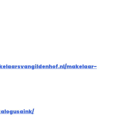
kelaarsvangildenhof.nl/makelaar-
talogusaink/