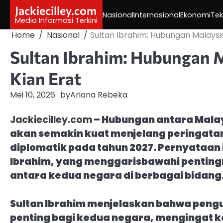
Skip
Jackiecilley.com
Nasional
Internasional
Ekonomi
Tek
to
Media Informasi Terkini
content
Home
Nasional
Sultan Ibrahim: Hubungan Malaysia
Sultan Ibrahim: Hubungan M
Kian Erat
Mei 10, 2026
by
Ariana Rebeka
Jackiecilley.com
– Hubungan antara Malay
akan semakin kuat menjelang peringata
diplomatik pada tahun 2027. Pernyataan 
Ibrahim, yang menggarisbawahi penting
antara kedua negara di berbagai bidang
Sultan Ibrahim menjelaskan bahwa pengu
penting bagi kedua negara, mengingat k