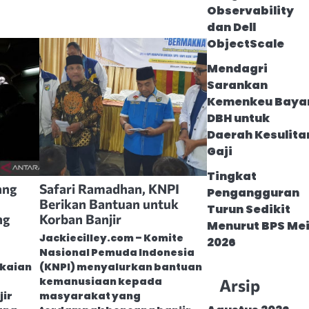
Observability
dan Dell
ObjectScale
Mendagri
Sarankan
Kemenkeu Baya
DBH untuk
Daerah Kesulita
Gaji
Tingkat
ang
Safari Ramadhan, KNPI
Pengangguran
Berikan Bantuan untuk
Turun Sedikit
ng
Korban Banjir
Menurut BPS Me
Jackiecilley.com – Komite
2026
Nasional Pemuda Indonesia
kaian
(KNPI) menyalurkan bantuan
kemanusiaan kepada
Arsip
ir
masyarakat yang