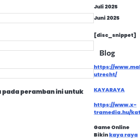
Juli 2025
Juni 2025
[disc_snippet]
Blog
https://www.ma
utrecht/
KAYARAYA
a pada peramban ini untuk
https://www.x-
tramedia.hu/ka
Game Online
Bikin
kaya raya