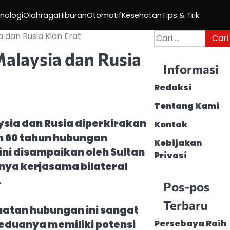
nologi
Olahraga
Hiburan
Otomotif
Kesehatan
Tips & Trik
Cari
 dan Rusia Kian Erat
untuk:
alaysia dan Rusia
Informasi
Redaksi
Tentang Kami
sia dan Rusia diperkirakan
Kontak
n 60 tahun hubungan
Kebijakan
ini disampaikan oleh Sultan
Privasi
nya kerjasama bilateral
.
Pos-pos
Terbaru
atan hubungan ini sangat
eduanya memiliki potensi
Persebaya Raih