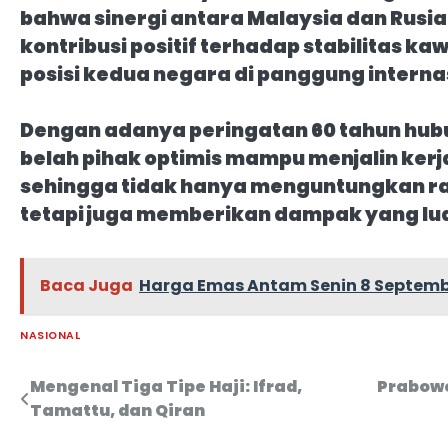
bahwa sinergi antara Malaysia dan Rus
kontribusi positif terhadap stabilitas k
posisi kedua negara di panggung interna
Dengan adanya peringatan 60 tahun hub
belah pihak optimis mampu menjalin kerj
sehingga tidak hanya menguntungkan ra
tetapi juga memberikan dampak yang lua
Baca Juga
Harga Emas Antam Senin 8 September
NASIONAL
Mengenal Tiga Tipe Haji: Ifrad,
Prabowo
Navigasi
Tamattu, dan Qiran
pos