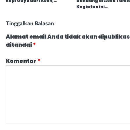
kopi Gayo dari Aceh,…
bandang di Aceh Tami
Kegiatan ini…
Tinggalkan Balasan
Alamat email Anda tidak akan dipublikas
ditandai
*
Komentar
*