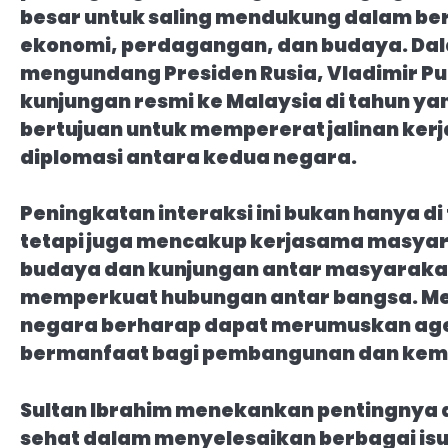
besar untuk saling mendukung dalam be
ekonomi, perdagangan, dan budaya. Dalam
mengundang Presiden Rusia, Vladimir Pu
kunjungan resmi ke Malaysia di tahun y
bertujuan untuk mempererat jalinan ke
diplomasi antara kedua negara.
Peningkatan interaksi ini bukan hanya d
tetapi juga mencakup kerjasama masyar
budaya dan kunjungan antar masyaraka
memperkuat hubungan antar bangsa. Mel
negara berharap dapat merumuskan age
bermanfaat bagi pembangunan dan kem
Sultan Ibrahim menekankan pentingnya 
sehat dalam menyelesaikan berbagai isu g