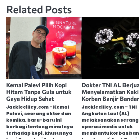
Related Posts
Kemal Palevi Pilih Kopi
Dokter TNI AL Berju
Hitam Tanpa Gula untuk
Menyelamatkan Kaki
Gaya Hidup Sehat
Korban Banjir Banda
Jackiecilley.com – Kemal
Jackiecilley.com – TNI
Palevi, seorang aktor dan
Angkatan Laut (AL)
komika, baru-baru ini
melaksanakan serang
berbagi tentang minatnya
operasi medis untuk
terhadap kopi, khususnya
membantu korban banj