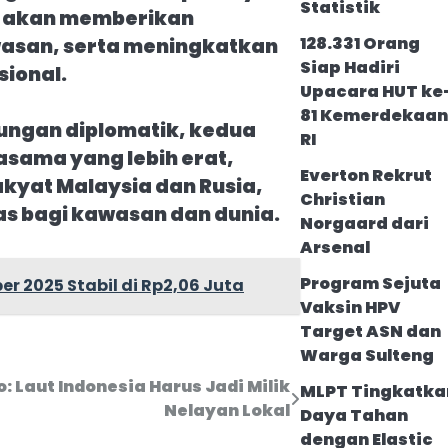
Statistik
ia akan memberikan
128.331 Orang
awasan, serta meningkatkan
Siap Hadiri
sional.
Upacara HUT ke
81 Kemerdekaa
ungan diplomatik, kedua
RI
asama yang lebih erat,
Everton Rekrut
kyat Malaysia dan Rusia,
Christian
s bagi kawasan dan dunia.
Norgaard dari
Arsenal
Program Sejuta
 2025 Stabil di Rp2,06 Juta
Vaksin HPV
Target ASN dan
Warga Sulteng
: Laut Indonesia Harus Jadi Milik
MLPT Tingkatka
Nelayan Lokal
Daya Tahan
dengan Elastic