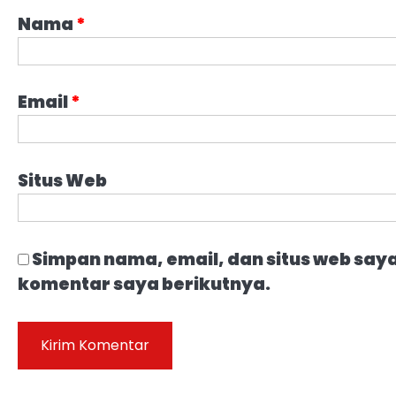
Nama
*
Email
*
Situs Web
Simpan nama, email, dan situs web say
komentar saya berikutnya.