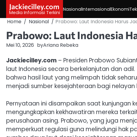
Skip
Jackiecilley.com
Nasional
Internasional
Ekonomi
Tek
to
Media Informasi Terkini
content
Home
Nasional
Prabowo: Laut Indonesia Harus Jadi
Prabowo: Laut Indonesia Har
Mei 10, 2026
by
Ariana Rebeka
Jackiecilley.com
– Presiden Prabowo Subia
laut Indonesia secara berkelanjutan dan ad
bahwa hasil laut yang melimpah tidak seharus
menjadi sumber kesejahteraan bagi nelayan l
Pernyataan ini disampaikan saat kunjungan k
mengungkapkan kekhawatiran mereka terkait 
perusahaan asing. Prabowo, yang juga menjab
memperkuat regulasi guna melindungi hak 