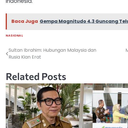
Indonesia.
Baca Juga
Gempa Magnitudo 4,3 Guncang Tel
NASIONAL
Sultan Ibrahim: Hubungan Malaysia dan
M
Navigasi
Rusia Kian Erat
pos
Related Posts