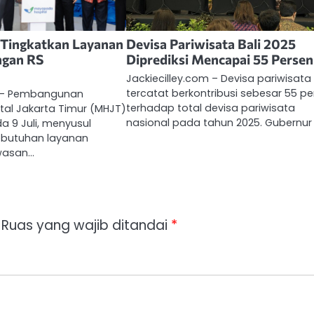
 Tingkatkan Layanan
Devisa Pariwisata Bali 2025
ngan RS
Diprediksi Mencapai 55 Persen
Jackiecilley.com – Devisa pariwisata 
tercatat berkontribusi sebesar 55 p
m – Pembangunan
terhadap total devisa pariwisata
al Jakarta Timur (MHJT)
nasional pada tahun 2025. Gubernur 
a 9 Juli, menyusul
ebutuhan layanan
wasan…
Ruas yang wajib ditandai
*