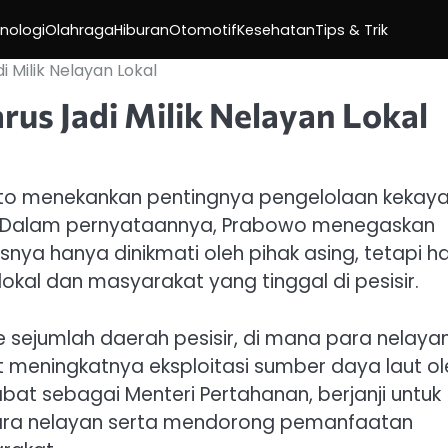
nologi
Olahraga
Hiburan
Otomotif
Kesehatan
Tips & Trik
 Milik Nelayan Lokal
us Jadi Milik Nelayan Lokal
nto menekankan pentingnya pengelolaan kekay
il. Dalam pernyataannya, Prabowo menegaskan
nya hanya dinikmati oleh pihak asing, tetapi h
okal dan masyarakat yang tinggal di pesisir.
e sejumlah daerah pesisir, di mana para nelaya
meningkatnya eksploitasi sumber daya laut ol
at sebagai Menteri Pertahanan, berjanji untuk
para nelayan serta mendorong pemanfaatan