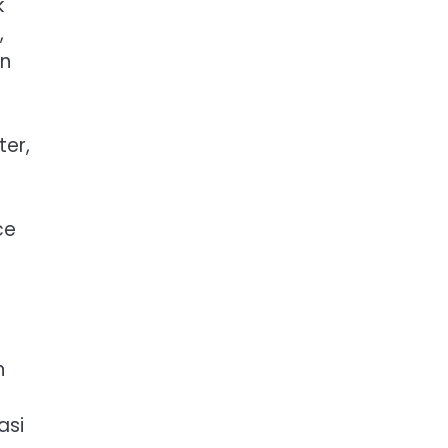
k
,
an
ter,
ce
n
asi