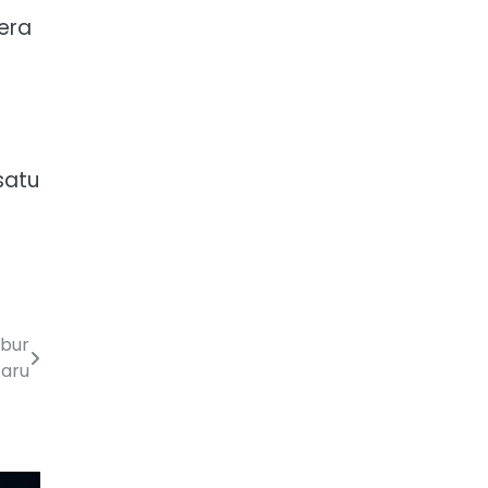
era
satu
ibur
aru