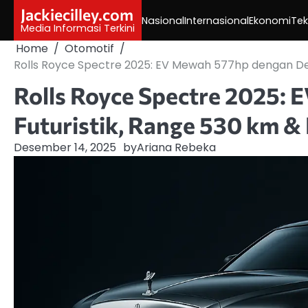
Skip
Jackiecilley.com
Nasional
Internasional
Ekonomi
Tek
to
Media Informasi Terkini
content
Home
Otomotif
Rolls Royce Spectre 2025: EV Mewah 577hp dengan Desai
Rolls Royce Spectre 2025:
Futuristik, Range 530 km & 
Desember 14, 2025
by
Ariana Rebeka