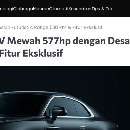
nologi
Olahraga
Hiburan
Otomotif
Kesehatan
Tips & Trik
n Futuristik, Range 530 km & Fitur Eksklusif
 EV Mewah 577hp dengan Desa
Fitur Eksklusif