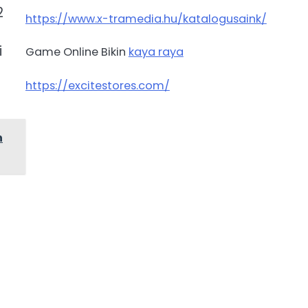
2
https://www.x-tramedia.hu/katalogusaink/
i
Game Online Bikin
kaya raya
https://excitestores.com/
h