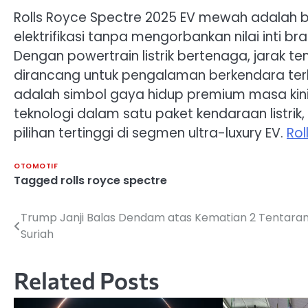
Rolls Royce Spectre 2025 EV mewah adalah 
elektrifikasi tanpa mengorbankan nilai inti
Dengan powertrain listrik bertenaga, jarak te
dirancang untuk pengalaman berkendara terb
adalah simbol gaya hidup premium masa kin
teknologi dalam satu paket kendaraan listrik
pilihan tertinggi di segmen ultra-luxury EV.
Rol
OTOMOTIF
Tagged
rolls royce spectre
Trump Janji Balas Dendam atas Kematian 2 Tentaran
Navigasi
Suriah
pos
Related Posts