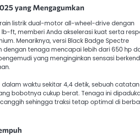
e 2025 yang Mengagumkan
in listrik dual-motor all-wheel-drive dengan
 lb-ft, memberi Anda akselerasi kuat serta res
emium. Menariknya, versi Black Badge Spectre
n dengan tenaga mencapai lebih dari 650 hp d
gi pengemudi yang menginginkan sensasi berken
nan.
dalam waktu sekitar 4,4 detik, sebuah catatan
 yang bobotnya cukup berat. Tenaga ini dipaduk
nggih sehingga traksi tetap optimal di berba
 Tempuh