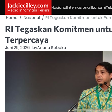
Skip
Jackiecilley.com
Nasional
Internasional
Ekonomi
Tek
to
Media Informasi Terkini
content
Home
Nasional
RI Tegaskan Komitmen untuk Pe
RI Tegaskan Komitmen unt
Terpercaya
Juni 25, 2026
by
Ariana Rebeka