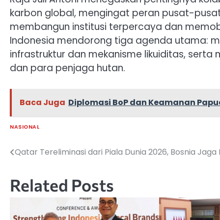
karbon global, mengingat peran pusat-pus
membangun institusi terpercaya dan memobili
Indonesia mendorong tiga agenda utama: m
infrastruktur dan mekanisme likuiditas, ser
dan para penjaga hutan.
Baca Juga
Diplomasi BoP dan Keamanan Papua 
NASIONAL
Qatar Tereliminasi dari Piala Dunia 2026, Bosnia Jaga
Navigasi
pos
Related Posts