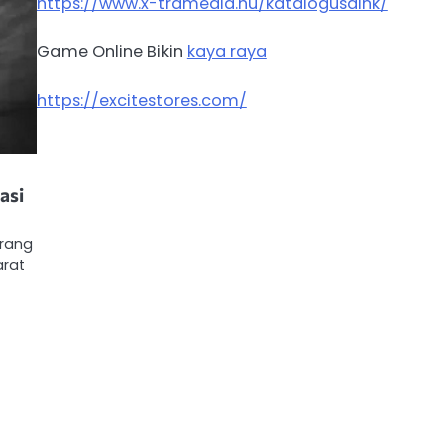
https://www.x-tramedia.hu/katalogusaink/
Game Online Bikin
kaya raya
https://excitestores.com/
asi
orang
arat