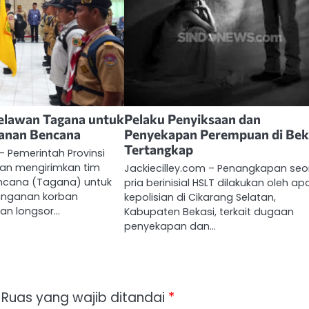
Relawan Tagana untuk
Pelaku Penyiksaan dan
anan Bencana
Penyekapan Perempuan di Bek
Tertangkap
– Pemerintah Provinsi
tan mengirimkan tim
Jackiecilley.com – Penangkapan se
ncana (Tagana) untuk
pria berinisial HSLT dilakukan oleh ap
nganan korban
kepolisian di Cikarang Selatan,
dan longsor…
Kabupaten Bekasi, terkait dugaan
penyekapan dan…
Ruas yang wajib ditandai
*