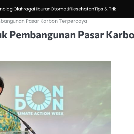
nologi
Olahraga
Hiburan
Otomotif
Kesehatan
Tips & Trik
mbangunan Pasar Karbon Terpercaya
uk Pembangunan Pasar Karb