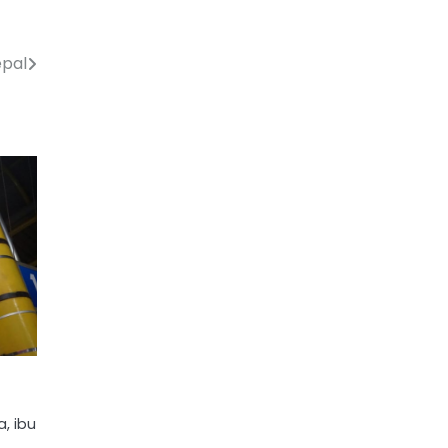
epal
a, ibu