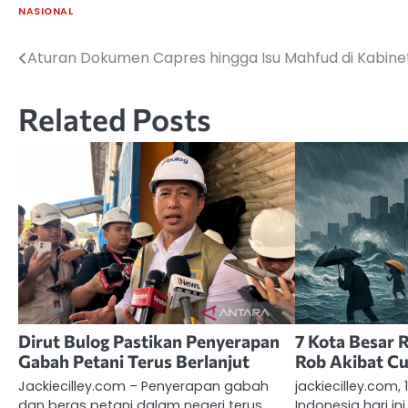
NASIONAL
Aturan Dokumen Capres hingga Isu Mahfud di Kabine
Navigasi
pos
Related Posts
Dirut Bulog Pastikan Penyerapan
7 Kota Besar 
Gabah Petani Terus Berlanjut
Rob Akibat Cu
Jackiecilley.com – Penyerapan gabah
jackiecilley.com,
dan beras petani dalam negeri terus
Indonesia hari in