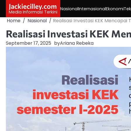
Skip
Jackiecilley.com
Nasional
Internasional
Ekonomi
Tek
to
Media Informasi Terkini
content
Home
Nasional
Realisasi Investasi KEK Mencapai 
Realisasi Investasi KEK Men
September 17, 2025
by
Ariana Rebeka