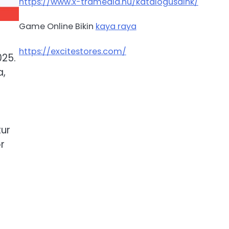
https://www.x-tramedia.hu/katalogusaink/
Game Online Bikin
kaya raya
https://excitestores.com/
025.
a,
tur
r