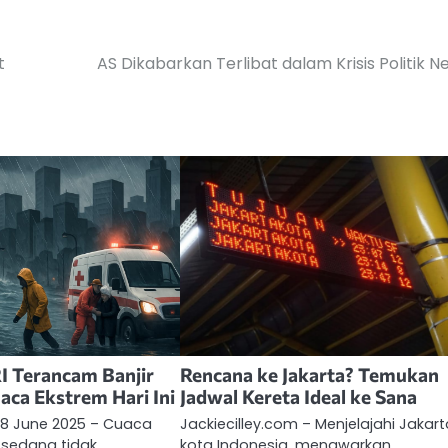
t
AS Dikabarkan Terlibat dalam Krisis Politik N
RI Terancam Banjir
Rencana ke Jakarta? Temukan
aca Ekstrem Hari Ini
Jadwal Kereta Ideal ke Sana
 18 June 2025 – Cuaca
Jackiecilley.com – Menjelajahi Jakart
i sedang tidak
kota Indonesia, menawarkan