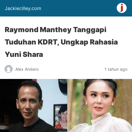
Jackiecilley.com
Raymond Manthey Tanggapi
Tuduhan KDRT, Ungkap Rahasia
Yuni Shara
Alex Andero
1 tahun ago