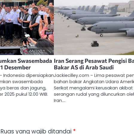
mumkan Swasembada
Iran Serang Pesawat Pengisi B
31 Desember
Bakar AS di Arab Saudi
 – Indonesia dipersiapkan
Jackiecilley.com – Lima pesawat pen
umkan swasembada
bahan bakar Angkatan Udara Ameri
ya beras dan jagung,
Serikat mengalami kerusakan akibat
 2025 pukul 12.00 WIB.
serangan rudal yang diluncurkan ole
Iran.…
Ruas yang wajib ditandai
*