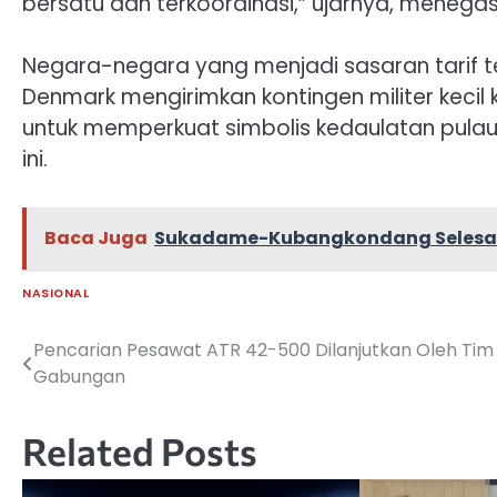
bersatu dan terkoordinasi,” ujarnya, menega
Negara-negara yang menjadi sasaran tarif t
Denmark mengirimkan kontingen militer kecil
untuk memperkuat simbolis kedaulatan pulau 
ini.
Baca Juga
Sukadame-Kubangkondang Selesai D
NASIONAL
Pencarian Pesawat ATR 42-500 Dilanjutkan Oleh Tim
Navigasi
Gabungan
pos
Related Posts