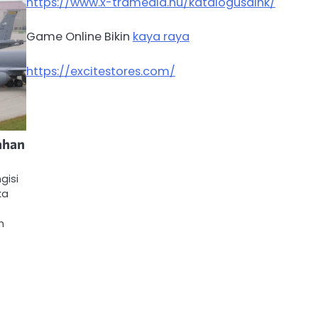
https://www.x-tramedia.hu/katalogusaink/
Game Online Bikin
kaya raya
https://excitestores.com/
ahan
gisi
ka
h