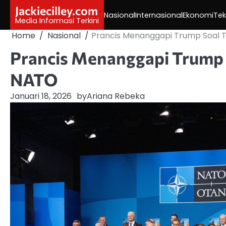
Skip
Jackiecilley.com
Nasional
Internasional
Ekonomi
Tek
to
Media Informasi Terkini
content
Home
Nasional
Prancis Menanggapi Trump Soal T
Prancis Menanggapi Trump S
NATO
Januari 18, 2026
by
Ariana Rebeka