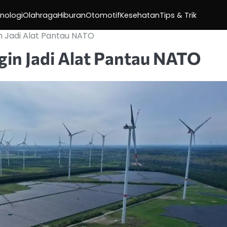
nologi
Olahraga
Hiburan
Otomotif
Kesehatan
Tips & Trik
n Jadi Alat Pantau NATO
gin Jadi Alat Pantau NATO