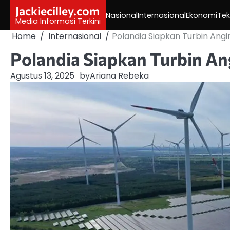
Skip
Jackiecilley.com
Nasional
Internasional
Ekonomi
Tek
to
Media Informasi Terkini
content
Home
Internasional
Polandia Siapkan Turbin Angi
Polandia Siapkan Turbin An
Agustus 13, 2025
by
Ariana Rebeka