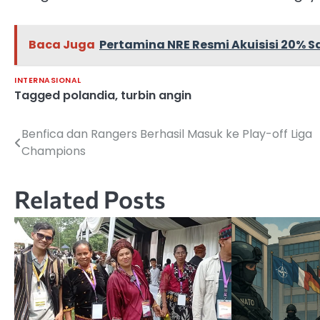
Baca Juga
Pertamina NRE Resmi Akuisisi 20% Sa
INTERNASIONAL
Tagged
polandia
,
turbin angin
Benfica dan Rangers Berhasil Masuk ke Play-off Liga
Navigasi
Champions
pos
Related Posts