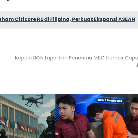
ham Citicore RE di Filipina, Perkuat Ekspansi ASEAN
Kepala BGN Laporkan Penerima MBG Hampir Capa