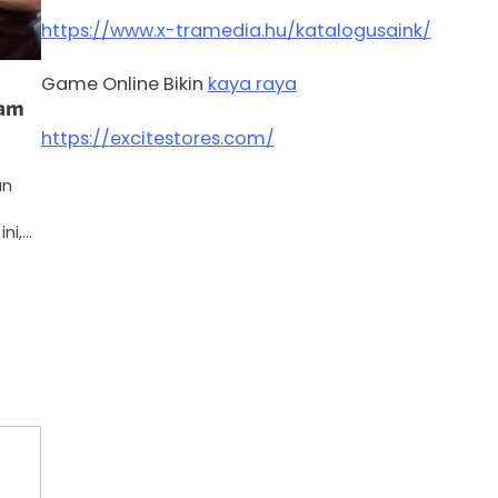
https://www.x-tramedia.hu/katalogusaink/
Game Online Bikin
kaya raya
lam
https://excitestores.com/
an
ni,…