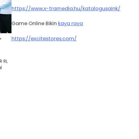
https://www.x-tramedia.hu/katalogusaink/
Game Online Bikin
kaya raya
https://excitestores.com/
r
 RI,
l