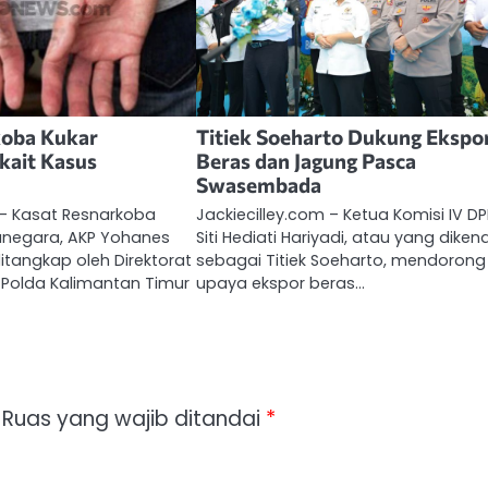
koba Kukar
Titiek Soeharto Dukung Ekspo
kait Kasus
Beras dan Jagung Pasca
Swasembada
 – Kasat Resnarkoba
Jackiecilley.com – Ketua Komisi IV DPR
tanegara, AKP Yohanes
Siti Hediati Hariyadi, atau yang dikena
itangkap oleh Direktorat
sebagai Titiek Soeharto, mendorong
 Polda Kalimantan Timur
upaya ekspor beras…
Ruas yang wajib ditandai
*