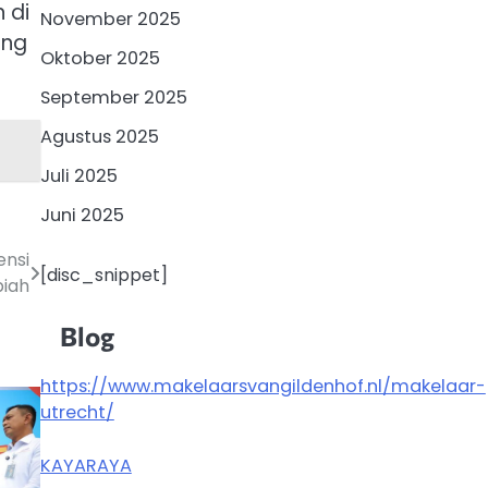
 di
November 2025
ang
Oktober 2025
September 2025
Agustus 2025
Juli 2025
Juni 2025
ensi
[disc_snippet]
iah
Blog
https://www.makelaarsvangildenhof.nl/makelaar-
utrecht/
KAYARAYA