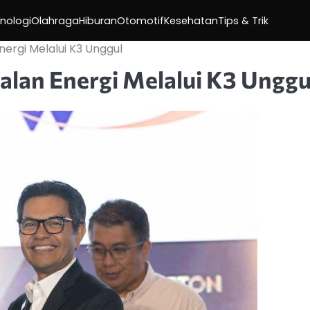
nologi
Olahraga
Hiburan
Otomotif
Kesehatan
Tips & Trik
ergi Melalui K3 Unggul
lan Energi Melalui K3 Unggu