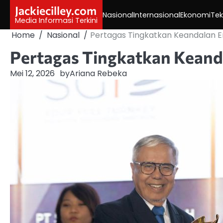
Skip
Jackiecilley.com
Nasional
Internasional
Ekonomi
Tek
to
Media Informasi Terkini
content
Home
Nasional
Pertagas Tingkatkan Keandalan En
Pertagas Tingkatkan Keanda
Mei 12, 2026
by
Ariana Rebeka