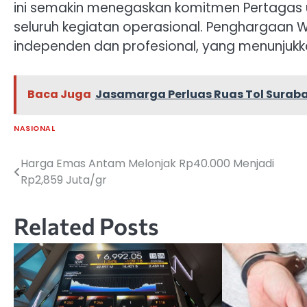
ini semakin menegaskan komitmen Pertagas u
seluruh kegiatan operasional. Penghargaan WI
independen dan profesional, yang menunjukka
Baca Juga
Jasamarga Perluas Ruas Tol Surab
NASIONAL
Harga Emas Antam Melonjak Rp40.000 Menjadi
Navigasi
Rp2,859 Juta/gr
pos
Related Posts