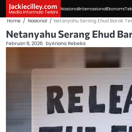
Skip
Jackiecilley.com
Nasional
Internasional
Ekonomi
Tek
to
Media Informasi Terkini
content
Home
Nasional
Netanyahu Serang Ehud Barak Ter
Netanyahu Serang Ehud Bar
Februari 8, 2026
by
Ariana Rebeka