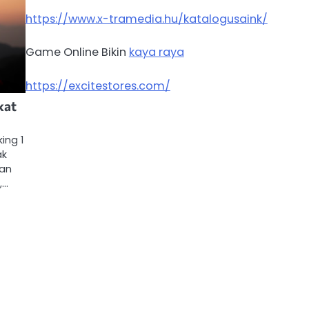
https://www.x-tramedia.hu/katalogusaink/
Game Online Bikin
kaya raya
https://excitestores.com/
kat
ing 1
ak
lan
,…