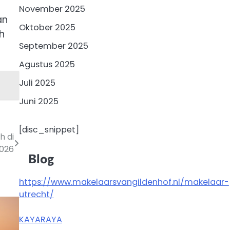
November 2025
an
Oktober 2025
h
September 2025
Agustus 2025
Juli 2025
Juni 2025
[disc_snippet]
h di
026
Blog
https://www.makelaarsvangildenhof.nl/makelaar-
utrecht/
KAYARAYA