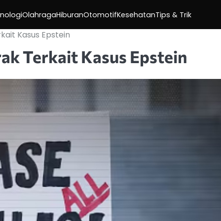
nologi
Olahraga
Hiburan
Otomotif
Kesehatan
Tips & Trik
kait Kasus Epstein
ak Terkait Kasus Epstein