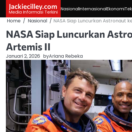
Skip
Jackiecilley.com
Nasional
Internasional
Ekonomi
Tek
to
Media Informasi Terkini
content
Home
Nasional
NASA Siap Luncurkan Astronaut ke 
NASA Siap Luncurkan Astro
Artemis II
Januari 2, 2026
by
Ariana Rebeka