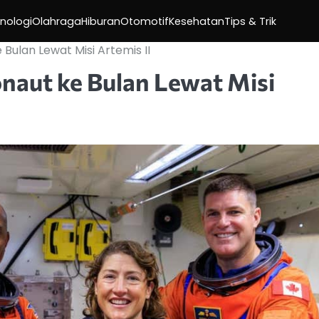
nologi
Olahraga
Hiburan
Otomotif
Kesehatan
Tips & Trik
Bulan Lewat Misi Artemis II
naut ke Bulan Lewat Misi