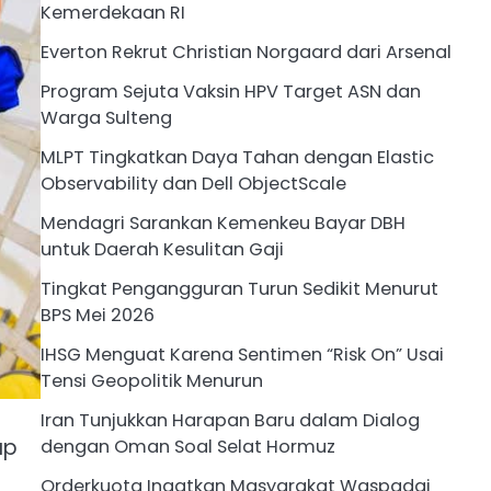
Kemerdekaan RI
Everton Rekrut Christian Norgaard dari Arsenal
Program Sejuta Vaksin HPV Target ASN dan
Warga Sulteng
MLPT Tingkatkan Daya Tahan dengan Elastic
Observability dan Dell ObjectScale
Mendagri Sarankan Kemenkeu Bayar DBH
untuk Daerah Kesulitan Gaji
Tingkat Pengangguran Turun Sedikit Menurut
BPS Mei 2026
IHSG Menguat Karena Sentimen “Risk On” Usai
Tensi Geopolitik Menurun
Iran Tunjukkan Harapan Baru dalam Dialog
ap
dengan Oman Soal Selat Hormuz
Orderkuota Ingatkan Masyarakat Waspadai