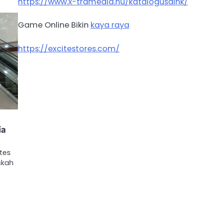
https://www.x-tramedia.hu/katalogusaink/
Game Online Bikin
kaya raya
https://excitestores.com/
ia
tes
skah