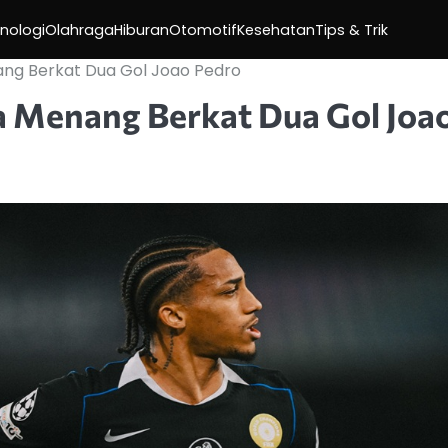
nologi
Olahraga
Hiburan
Otomotif
Kesehatan
Tips & Trik
ang Berkat Dua Gol Joao Pedro
a Menang Berkat Dua Gol Joa