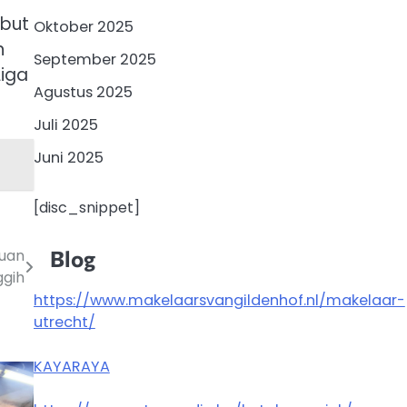
ebut
Oktober 2025
n
September 2025
Liga
Agustus 2025
Juli 2025
Juni 2025
[disc_snippet]
Blog
tuan
gih
https://www.makelaarsvangildenhof.nl/makelaar-
utrecht/
KAYARAYA