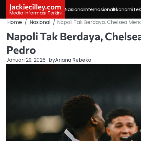
Skip
Jackiecilley.com
Nasional
Internasional
Ekonomi
Tek
to
Media Informasi Terkini
content
Home
Nasional
Napoli Tak Berdaya, Chelsea Men
Napoli Tak Berdaya, Chelse
Pedro
Januari 29, 2026
by
Ariana Rebeka