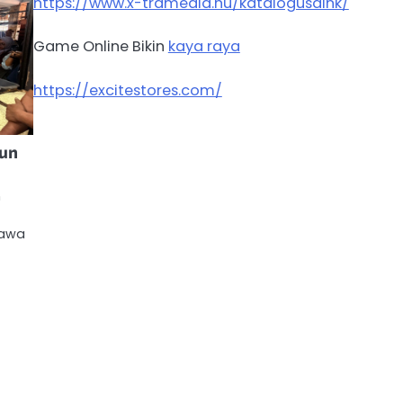
https://www.x-tramedia.hu/katalogusaink/
Game Online Bikin
kaya raya
https://excitestores.com/
hun
n
Jawa