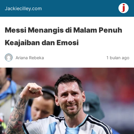
Jackiecilley.com
Messi Menangis di Malam Penuh
Keajaiban dan Emosi
Ariana Rebeka
1 bulan ago