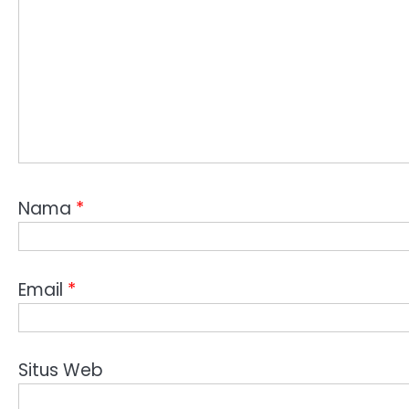
Nama
*
Email
*
Situs Web