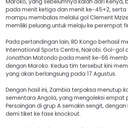
Maroko, yang sebelumnya kalah dari Kenya, 
pada menit ketiga dan menit ke-45+2, serta
mampu membalas melalui gol Clement Mzize d
memiliki peluang untuk melaju ke perempat fin
Pada pertandingan lain, RD Kongo berhasil m
International Sports Centre, Nairobi. Gol-go
Jonathan Matondo pada menit ke-66 memba
dengan Maroko. Kedua tim tersebut kini mem
yang akan berlangsung pada 17 Agustus.
Dengan hasil ini, Zambia terpaksa menutup k
sementara Angola, yang mengoleksi empat poin
Persaingan di grup A semakin sengit, denga
demi tiket ke fase knockout.