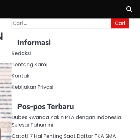
Cari
untuk:
N
Informasi
Redaksi
Tentang Kami
Kontak
Kebijakan Privasi
Pos-pos Terbaru
Dubes Rwanda Yakin PTA dengan Indonesia
Selesai Tahun Ini
Catat! 7 Hal Penting Saat Daftar TKA SMA