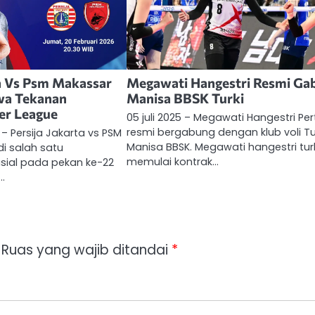
ta Vs Psm Makassar
Megawati Hangestri Resmi Ga
wa Tekanan
Manisa BBSK Turki
er League
05 juli 2025 – Megawati Hangestri Per
resmi bergabung dengan klub voli Tu
– Persija Jakarta vs PSM
Manisa BBSK. Megawati hangestri tur
i salah satu
memulai kontrak…
sial pada pekan ke-22
…
Ruas yang wajib ditandai
*