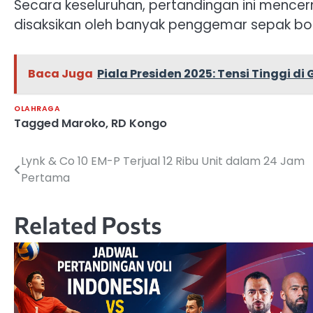
Secara keseluruhan, pertandingan ini mence
disaksikan oleh banyak penggemar sepak bola
Baca Juga
Piala Presiden 2025: Tensi Tinggi di
OLAHRAGA
Tagged
Maroko
,
RD Kongo
Lynk & Co 10 EM-P Terjual 12 Ribu Unit dalam 24 Jam
Navigasi
Pertama
pos
Related Posts