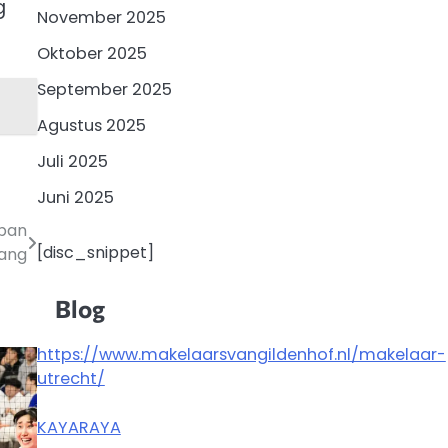
g
November 2025
Oktober 2025
September 2025
Agustus 2025
Juli 2025
Juni 2025
ban
[disc_snippet]
tang
Blog
https://www.makelaarsvangildenhof.nl/makelaar-
utrecht/
KAYARAYA