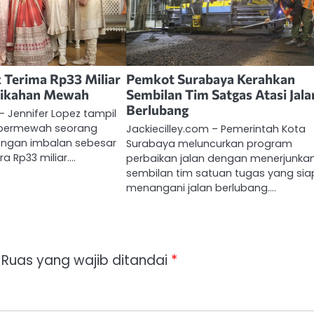
z Terima Rp33 Miliar
Pemkot Surabaya Kerahkan
rnikahan Mewah
Sembilan Tim Satgas Atasi Jala
Berlubang
– Jennifer Lopez tampil
upermewah seorang
Jackiecilley.com – Pemerintah Kota
dengan imbalan sebesar
Surabaya meluncurkan program
ra Rp33 miliar.…
perbaikan jalan dengan menerjunka
sembilan tim satuan tugas yang sia
menangani jalan berlubang.…
Ruas yang wajib ditandai
*