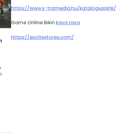
https://www.x-tramedia.hu/katalogusaink/
Game Online Bikin
kaya raya
https://excitestores.com/
n
n
p