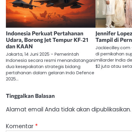
Indonesia Perkuat Pertahanan
Jennifer Lope
Udara, Borong Jet Tempur KF‑21
Tampil di Pe
dan KAAN
Jackiecilley.com 
di pernikahan s
Jakarta, 14 Juni 2025 – Pemerintah
miliarder India 
Indonesia secara resmi menandatangani
$2 juta atau seta
dua kesepakatan strategis bidang
pertahanan dalam gelaran Indo Defence
2025…
Tinggalkan Balasan
Alamat email Anda tidak akan dipublikasikan.
Komentar
*