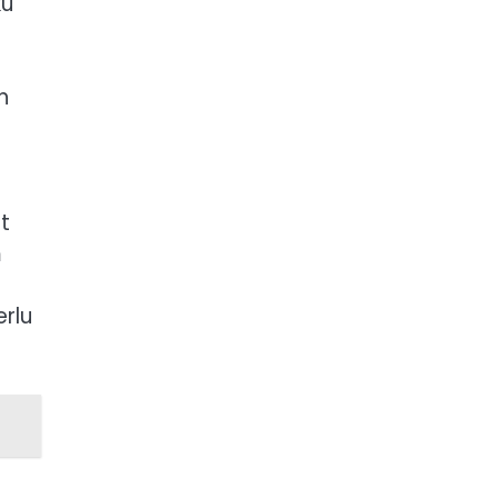
ku
h
t
m
rlu