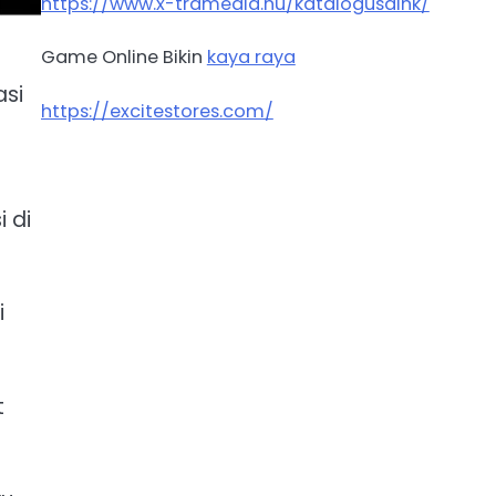
https://www.x-tramedia.hu/katalogusaink/
Game Online Bikin
kaya raya
asi
https://excitestores.com/
 di
i
t