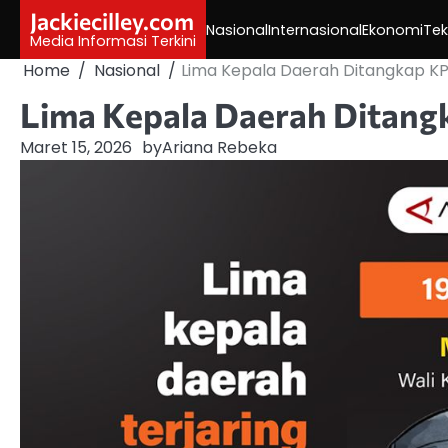
Skip
Jackiecilley.com
Nasional
Internasional
Ekonomi
Tek
to
Media Informasi Terkini
content
Home
Nasional
Lima Kepala Daerah Ditangkap K
Lima Kepala Daerah Ditan
Maret 15, 2026
by
Ariana Rebeka