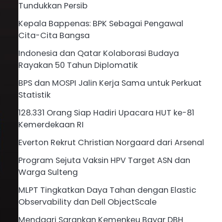
Tundukkan Persib
Kepala Bappenas: BPK Sebagai Pengawal
Cita-Cita Bangsa
Indonesia dan Qatar Kolaborasi Budaya
Rayakan 50 Tahun Diplomatik
BPS dan MOSPI Jalin Kerja Sama untuk Perkuat
Statistik
128.331 Orang Siap Hadiri Upacara HUT ke-81
Kemerdekaan RI
Everton Rekrut Christian Norgaard dari Arsenal
Program Sejuta Vaksin HPV Target ASN dan
Warga Sulteng
MLPT Tingkatkan Daya Tahan dengan Elastic
Observability dan Dell ObjectScale
Mendagri Sarankan Kemenkeu Bayar DBH