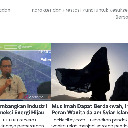
madan
Karakter dan Prestasi: Kunci untuk Kesuks
Bers
imbangkan Industri
Muslimah Dapat Berdakwah, I
neksi Energi Hijau
Peran Wanita dalam Syiar Isla
– PT PLN (Persero)
Jackiecilley.com – Kehadiran penda
tingnya pemerataan
wanita telah menjadi sorotan penti