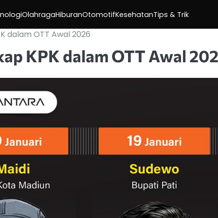
nologi
Olahraga
Hiburan
Otomotif
Kesehatan
Tips & Trik
PK dalam OTT Awal 2026
gkap KPK dalam OTT Awal 20