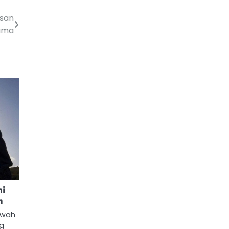
esan
ama
ni
m
kwah
ng