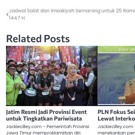
Jadwal Salat dan Imsakiyah Semarang untuk 25 Ra
Navigasi
1447 H
pos
Related Posts
Jatim Resmi Jadi Provinsi Event
PLN Fokus Se
untuk Tingkatkan Pariwisata
Lewat Interko
Jackiecilley.com – Pemerintah Provinsi
Jackiecilley.com 
Jawa Timur memproklamirkan diri
menekankan pen