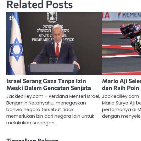
Related Posts
Israel Serang Gaza Tanpa Izin
Mario Aji Sele
Meski Dalam Gencatan Senjata
dan Raih Poi
Jackiecilley.com – Perdana Menteri Israel,
Jackiecilley.com
Benjamin Netanyahu, menegaskan
Mario Suryo Aji b
bahwa negara tersebut tidak
pertamanya di Mo
memerlukan izin dari negara lain untuk
dengan menyele
melakukan serangan…
Tinggalkan Balasan