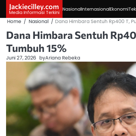
Skip
Jackiecilley.com
Nasional
Internasional
Ekonomi
Tek
to
Media Informasi Terkini
content
Home
Nasional
Dana Himbara Sentuh Rp400 T, Pu
Dana Himbara Sentuh Rp400
Tumbuh 15%
Juni 27, 2026
by
Ariana Rebeka