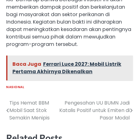
memberikan dampak positif dan berkelanjutan
bagi masyarakat dan sektor perikanan di
Indonesia. Kegiatan bulan bakti ini diharapkan
dapat meningkatkan kesadaran akan pentingnya
kontribusi semua pihak dalam mewujudkan
program-program tersebut.
Baca Juga
Ferrari Luce 2027: Mobil Listrik
Pertama Akhirnya Dikenalkan
NASIONAL
Tips Hemat BBM
Pengesahan UU BUMN Jadi
Navigasi
Mobil Saat Stok
Katalis Positif untuk Emiten di
pos
Semakin Menipis
Pasar Modal
Related Posts