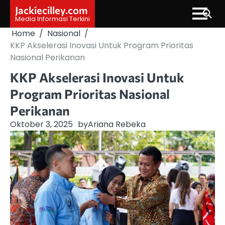
Skip
Jackiecilley.com
to
Media Informasi Terkini
content
Home
Nasional
KKP Akselerasi Inovasi Untuk Program Prioritas
Nasional Perikanan
KKP Akselerasi Inovasi Untuk
Program Prioritas Nasional
Perikanan
Oktober 3, 2025
by
Ariana Rebeka