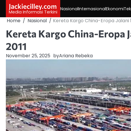
Skip
Jackiecilley.com
Nasional
Internasional
Ekonomi
Tek
to
Media Informasi Terkini
content
Home
Nasional
Kereta Kargo China-Eropa Jalani 1
Kereta Kargo China-Eropa J
2011
November 25, 2025
by
Ariana Rebeka