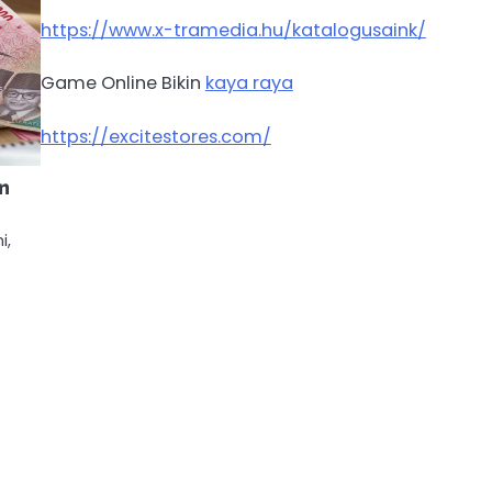
https://www.x-tramedia.hu/katalogusaink/
Game Online Bikin
kaya raya
https://excitestores.com/
an
i,