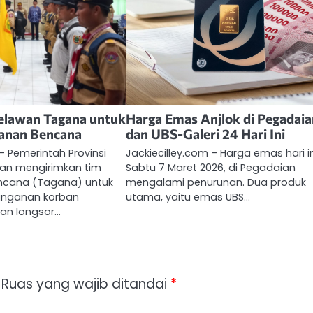
Relawan Tagana untuk
Harga Emas Anjlok di Pegadai
anan Bencana
dan UBS-Galeri 24 Hari Ini
– Pemerintah Provinsi
Jackiecilley.com – Harga emas hari in
tan mengirimkan tim
Sabtu 7 Maret 2026, di Pegadaian
ncana (Tagana) untuk
mengalami penurunan. Dua produk
nganan korban
utama, yaitu emas UBS…
dan longsor…
Ruas yang wajib ditandai
*