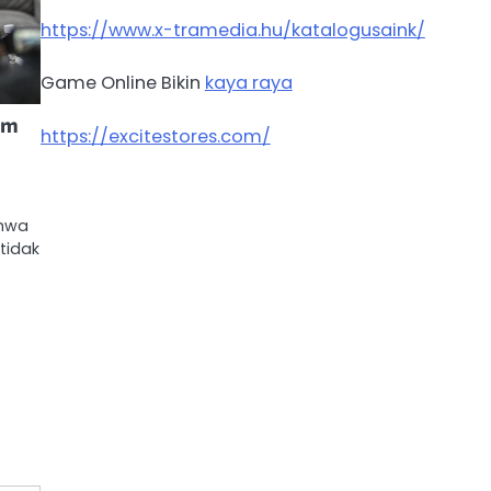
https://www.x-tramedia.hu/katalogusaink/
Game Online Bikin
kaya raya
am
https://excitestores.com/
ahwa
tidak