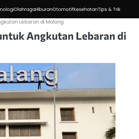
nologi
Olahraga
Hiburan
Otomotif
Kesehatan
Tips & Trik
Angkutan Lebaran di Malang
untuk Angkutan Lebaran di