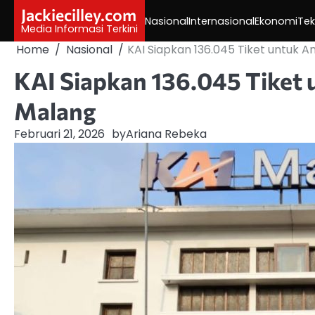
Skip
Jackiecilley.com
Nasional
Internasional
Ekonomi
Tek
to
Media Informasi Terkini
content
Home
Nasional
KAI Siapkan 136.045 Tiket untuk 
KAI Siapkan 136.045 Tiket 
Malang
Februari 21, 2026
by
Ariana Rebeka