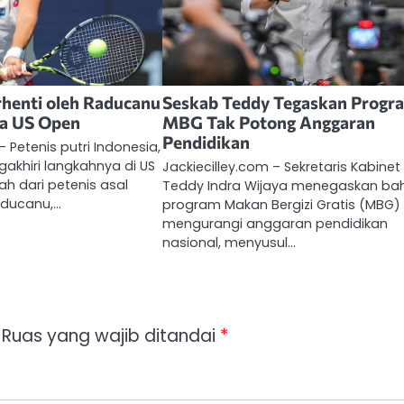
erhenti oleh Raducanu
Seskab Teddy Tegaskan Progr
ua US Open
MBG Tak Potong Anggaran
Pendidikan
– Petenis putri Indonesia,
gakhiri langkahnya di US
Jackiecilley.com – Sekretaris Kabinet
ah dari petenis asal
Teddy Indra Wijaya menegaskan b
aducanu,…
program Makan Bergizi Gratis (MBG) 
mengurangi anggaran pendidikan
nasional, menyusul…
Ruas yang wajib ditandai
*