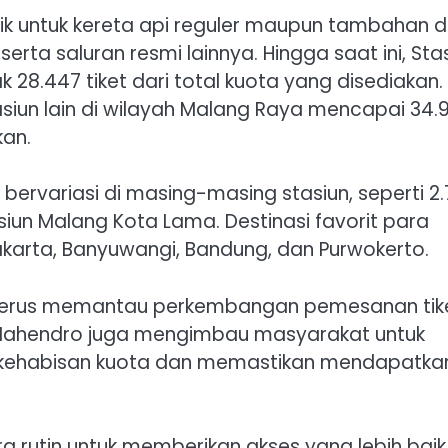
aik untuk kereta api reguler maupun tambahan 
erta saluran resmi lainnya. Hingga saat ini, Sta
8.447 tiket dari total kuota yang disediakan.
asiun lain di wilayah Malang Raya mencapai 34.
kan.
ervariasi di masing-masing stasiun, seperti 2
tasiun Malang Kota Lama. Destinasi favorit para
karta, Banyuwangi, Bandung, dan Purwokerto.
 terus memantau perkembangan pemesanan tik
 Mahendro juga mengimbau masyarakat untuk
i kehabisan kuota dan memastikan mendapatka
a rutin untuk memberikan akses yang lebih baik