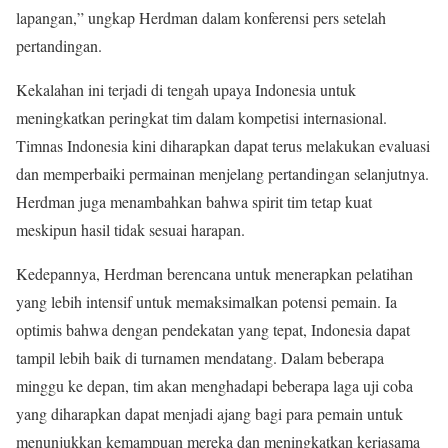
lapangan,” ungkap Herdman dalam konferensi pers setelah
pertandingan.
Kekalahan ini terjadi di tengah upaya Indonesia untuk
meningkatkan peringkat tim dalam kompetisi internasional.
Timnas Indonesia kini diharapkan dapat terus melakukan evaluasi
dan memperbaiki permainan menjelang pertandingan selanjutnya.
Herdman juga menambahkan bahwa spirit tim tetap kuat
meskipun hasil tidak sesuai harapan.
Kedepannya, Herdman berencana untuk menerapkan pelatihan
yang lebih intensif untuk memaksimalkan potensi pemain. Ia
optimis bahwa dengan pendekatan yang tepat, Indonesia dapat
tampil lebih baik di turnamen mendatang. Dalam beberapa
minggu ke depan, tim akan menghadapi beberapa laga uji coba
yang diharapkan dapat menjadi ajang bagi para pemain untuk
menunjukkan kemampuan mereka dan meningkatkan kerjasama