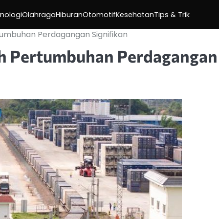
nologi
Olahraga
Hiburan
Otomotif
Kesehatan
Tips & Trik
rtumbuhan Perdagangan Signifikan
aih Pertumbuhan Perdagangan