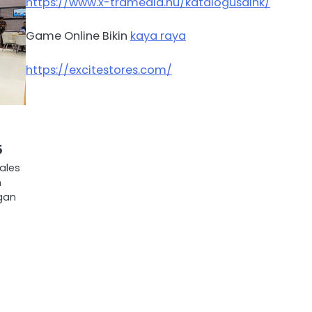
https://www.x-tramedia.hu/katalogusaink/
Game Online Bikin
kaya raya
https://excitestores.com/
6
Sales
n
gan