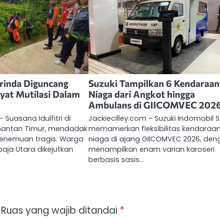
rinda Diguncang
Suzuki Tampilkan 6 Kendaraan
at Mutilasi Dalam
Niaga dari Angkot hingga
Ambulans di GIICOMVEC 202
 Suasana Idulfitri di
Jackiecilley.com – Suzuki Indomobil 
mantan Timur, mendadak
memamerkan fleksibilitas kendaraa
penemuan tragis. Warga
niaga di ajang GIICOMVEC 2026, den
aja Utara dikejutkan
menampilkan enam varian karoseri
berbasis sasis…
Ruas yang wajib ditandai
*