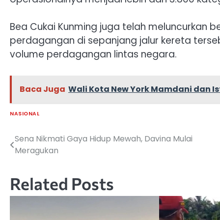
Bea Cukai Kunming juga telah meluncurkan b
perdagangan di sepanjang jalur kereta terse
volume perdagangan lintas negara.
Baca Juga
Wali Kota New York Mamdani dan I
NASIONAL
Sena Nikmati Gaya Hidup Mewah, Davina Mulai
Navigasi
Meragukan
pos
Related Posts