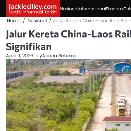
Skip
Jackiecilley.com
Nasional
Internasional
Ekonomi
Tek
to
Media Informasi Terkini
content
Home
Nasional
Jalur Kereta China-Laos Raih Pe
Jalur Kereta China-Laos R
Signifikan
April 9, 2026
by
Ariana Rebeka