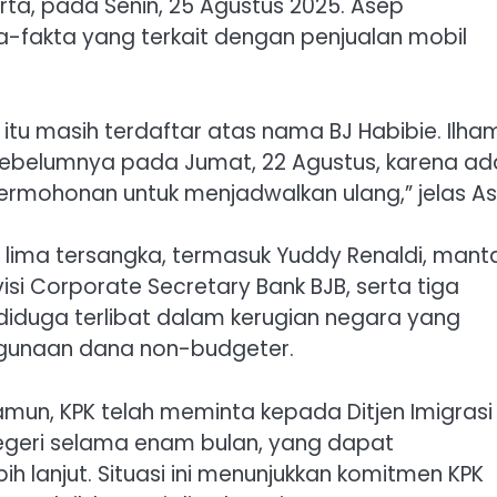
arta, pada Senin, 25 Agustus 2025. Asep
-fakta yang terkait dengan penjualan mobil
 itu masih terdaftar atas nama BJ Habibie. Ilha
 sebelumnya pada Jumat, 22 Agustus, karena ad
 permohonan untuk menjadwalkan ulang,” jelas As
n lima tersangka, termasuk Yuddy Renaldi, mant
visi Corporate Secretary Bank BJB, serta tiga
 diduga terlibat dalam kerugian negara yang
nggunaan dana non-budgeter.
amun, KPK telah meminta kepada Ditjen Imigrasi
egeri selama enam bulan, yang dapat
h lanjut. Situasi ini menunjukkan komitmen KPK