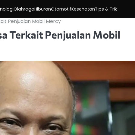
nologi
Olahraga
Hiburan
Otomotif
Kesehatan
Tips & Trik
kait Penjualan Mobil Mercy
sa Terkait Penjualan Mobil