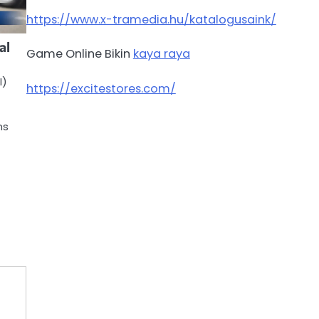
https://www.x-tramedia.hu/katalogusaink/
al
Game Online Bikin
kaya raya
I)
https://excitestores.com/
ns