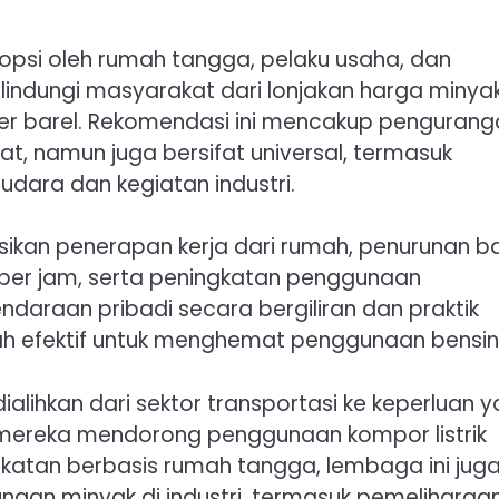
opsi oleh rumah tangga, pelaku usaha, dan
lindungi masyarakat dari lonjakan harga minya
 per barel. Rekomendasi ini mencakup penguran
t, namun juga bersifat universal, termasuk
dara dan kegiatan industri.
asikan penerapan kerja dari rumah, penurunan b
r per jam, serta peningkatan penggunaan
ndaraan pribadi secara bergiliran dan praktik
h efektif untuk menghemat penggunaan bensin
alihkan dari sektor transportasi ke keperluan 
, mereka mendorong penggunaan kompor listrik
ekatan berbasis rumah tangga, lembaga ini jug
aan minyak di industri, termasuk pemeliharaa