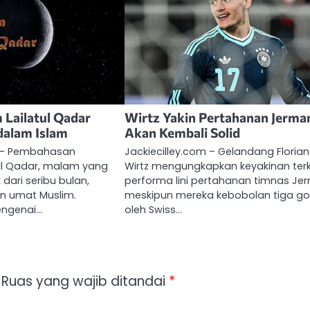
Lailatul Qadar
Wirtz Yakin Pertahanan Jerma
dalam Islam
Akan Kembali Solid
m – Pembahasan
Jackiecilley.com – Gelandang Florian
ul Qadar, malam yang
Wirtz mengungkapkan keyakinan terk
k dari seribu bulan,
performa lini pertahanan timnas Je
an umat Muslim.
meskipun mereka kebobolan tiga go
ngenai…
oleh Swiss…
Ruas yang wajib ditandai
*