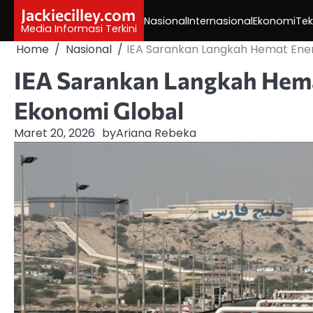
Skip
Jackiecilley.com
Nasional
Internasional
Ekonomi
Tek
to
Media Informasi Terkini
content
Home
Nasional
IEA Sarankan Langkah Hemat Ene
IEA Sarankan Langkah Hem
Ekonomi Global
Maret 20, 2026
by
Ariana Rebeka