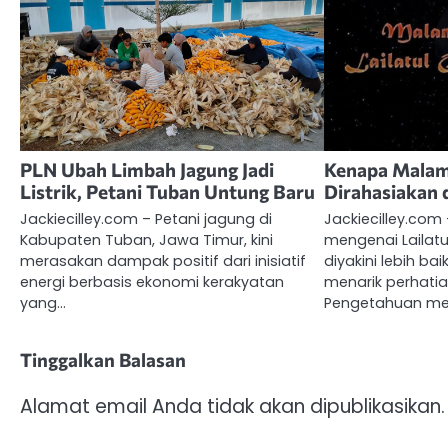
PLN Ubah Limbah Jagung Jadi
Kenapa Malam 
Listrik, Petani Tuban Untung Baru
Dirahasiakan 
Jackiecilley.com – Petani jagung di
Jackiecilley.co
Kabupaten Tuban, Jawa Timur, kini
mengenai Lailat
merasakan dampak positif dari inisiatif
diyakini lebih bai
energi berbasis ekonomi kerakyatan
menarik perhati
yang…
Pengetahuan me
Tinggalkan Balasan
Alamat email Anda tidak akan dipublikasikan.