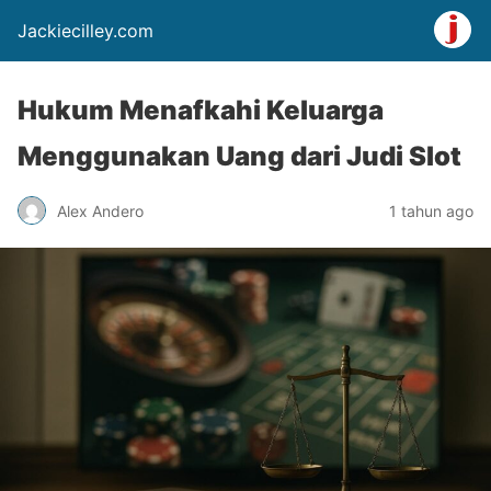
Jackiecilley.com
Hukum Menafkahi Keluarga
Menggunakan Uang dari Judi Slot
Alex Andero
1 tahun ago