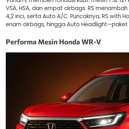
Varian E memberi fondasi kuat: mesin 1.5L 121 
VSA, HSA, dan empat airbags. RS menambah lam
4,2 inci, serta Auto A/C. Puncaknya, RS wi
enam airbags, hingga Auto Headlight—paket 
Performa Mesin Honda WR-V