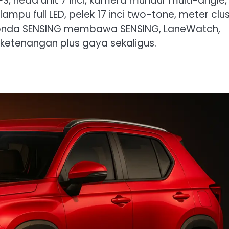
PS, head unit 7 inci, kamera mundur multi-angle,
pu full LED, pelek 17 inci two-tone, meter clu
th Honda SENSING membawa SENSING, LaneWatch,
ketenangan plus gaya sekaligus.