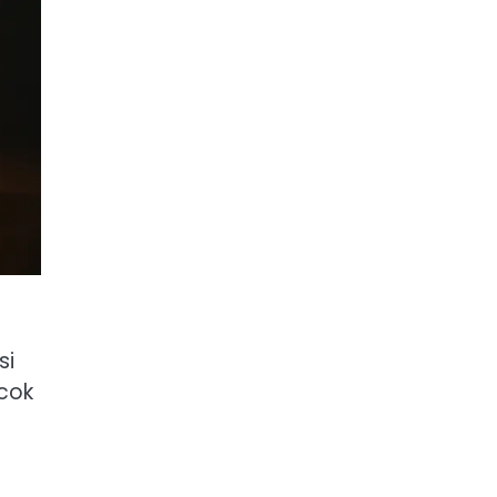
si
cok