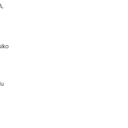
A,
iko
du