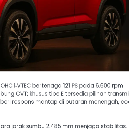
DOHC i‑VTEC bertenaga 121 PS pada 6.600 rpm
ng CVT; khusus tipe E tersedia pilihan transmi
beri respons mantap di putaran menengah, co
ra jarak sumbu 2.485 mm menjaga stabilitas.