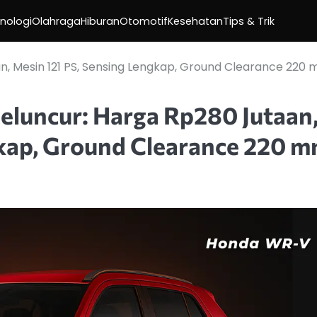
nologi
Olahraga
Hiburan
Otomotif
Kesehatan
Tips & Trik
, Mesin 121 PS, Sensing Lengkap, Ground Clearance 220 
luncur: Harga Rp280 Jutaan
kap, Ground Clearance 220 m