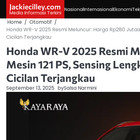
Skip
Jackiecilley.com
Nasional
Internasional
Ekonomi
Tek
to
Media Informasi Terkini
content
Home
Otomotif
Honda WR-V 2025 Resmi Meluncur: Harga Rp280 Jutaan
Cicilan Terjangkau
Honda WR-V 2025 Resmi Me
Mesin 121 PS, Sensing Leng
Cicilan Terjangkau
September 13, 2025
by
Salsa Narmini