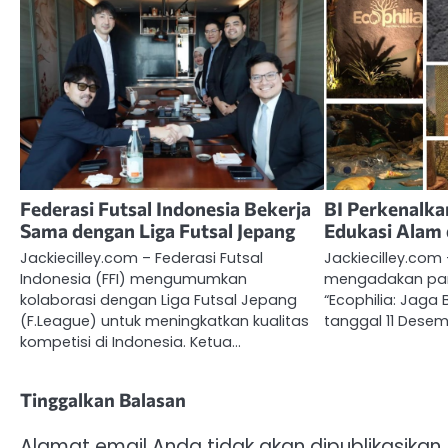
Federasi Futsal Indonesia Bekerja
BI Perkenalka
Sama dengan Liga Futsal Jepang
Edukasi Alam
Jackiecilley.com – Federasi Futsal
Jackiecilley.com 
Indonesia (FFI) mengumumkan
mengadakan pam
kolaborasi dengan Liga Futsal Jepang
“Ecophilia: Jaga
(F.League) untuk meningkatkan kualitas
tanggal 11 Desem
kompetisi di Indonesia. Ketua…
Tinggalkan Balasan
Alamat email Anda tidak akan dipublikasikan.