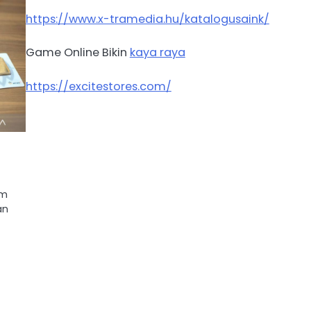
https://www.x-tramedia.hu/katalogusaink/
Game Online Bikin
kaya raya
https://excitestores.com/
r
am
an