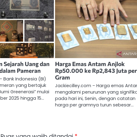
n Sejarah Uang dan
Harga Emas Antam Anjlok
 dalam Pameran
Rp50.000 ke Rp2,843 Juta pe
Gram
– Bank Indonesia (BI)
eran yang bertajuk
Jackiecilley.com – Harga emas Ant
 Bumi Greenerasi” mulai
mengalami penurunan yang signifik
ber 2025 hingga 15…
pada hari ini, Senin, dengan catatan
harga per gramnya turun sebesar…
Ruas yang wajib ditandai
*