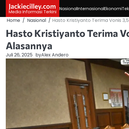
Skip
Jackiecilley.com
Nasional
Internasional
Ekonomi
Tek
to
Media Informasi Terkini
content
Home
Nasional
Hasto Kristiyanto Terima Vonis 3,5
Hasto Kristiyanto Terima Vo
Alasannya
Juli 26, 2025
by
Alex Andero