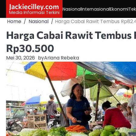
Skip
Jackiecilley.com
Nasional
Internasional
Ekonomi
Tek
to
Media Informasi Terkini
content
Home
Nasional
Harga Cabai Rawit Tembus Rp82.4
Harga Cabai Rawit Tembus 
Rp30.500
Mei 30, 2026
by
Ariana Rebeka