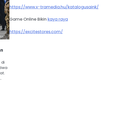
https://www.x-tramedia.hu/katalogusaink/
Game Online Bikin
kaya raya
https://excitestores.com/
an
 di
tiwa
at.
…