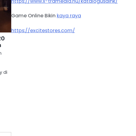
https://www.x-tramedia.hu/katalogusaink/
Game Online Bikin
kaya raya
https://excitestores.com/
20
n
n
y di