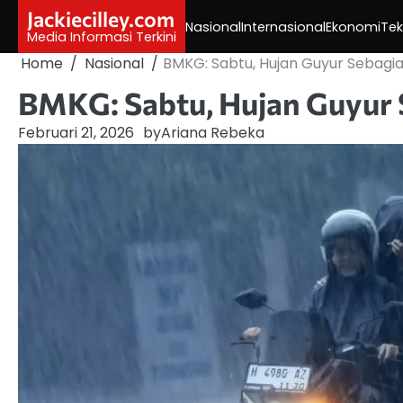
Skip
Jackiecilley.com
Nasional
Internasional
Ekonomi
Tek
to
Media Informasi Terkini
content
Home
Nasional
BMKG: Sabtu, Hujan Guyur Sebagia
BMKG: Sabtu, Hujan Guyur 
Februari 21, 2026
by
Ariana Rebeka