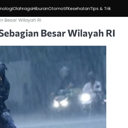
nologi
Olahraga
Hiburan
Otomotif
Kesehatan
Tips & Trik
n Besar Wilayah RI
Sebagian Besar Wilayah RI