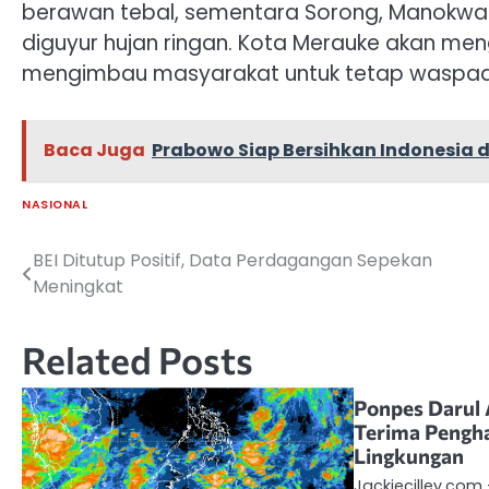
berawan tebal, sementara Sorong, Manokwari
diguyur hujan ringan. Kota Merauke akan me
mengimbau masyarakat untuk tetap waspada
Baca Juga
Prabowo Siap Bersihkan Indonesia d
NASIONAL
BEI Ditutup Positif, Data Perdagangan Sepekan
Navigasi
Meningkat
pos
Related Posts
Ponpes Darul
Terima Pengh
Lingkungan
Jackiecilley.co