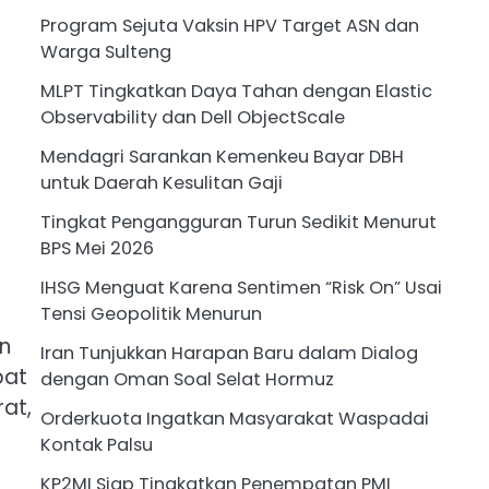
Program Sejuta Vaksin HPV Target ASN dan
Warga Sulteng
MLPT Tingkatkan Daya Tahan dengan Elastic
Observability dan Dell ObjectScale
Mendagri Sarankan Kemenkeu Bayar DBH
untuk Daerah Kesulitan Gaji
Tingkat Pengangguran Turun Sedikit Menurut
BPS Mei 2026
IHSG Menguat Karena Sentimen “Risk On” Usai
Tensi Geopolitik Menurun
n
Iran Tunjukkan Harapan Baru dalam Dialog
pat
dengan Oman Soal Selat Hormuz
at,
Orderkuota Ingatkan Masyarakat Waspadai
Kontak Palsu
KP2MI Siap Tingkatkan Penempatan PMI