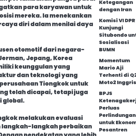
Ketegangan
ngatkan para karyawan untuk
dengan Iran
osisi mereka. Ia menekankan
Komisi VI DPR 
rcaya diri dalam menilai daya
Kunjungi
Situbondo un
Sosialisasi
usen otomotif dari negara-
BUMN
 Jerman, Jepang, Korea
Momentum
miliki keunggulan yang
Mario Aji
ktur dan teknologi yang
Terhenti di Q
Moto2 Inggri
perusahaan Tiongkok untuk
 telah dicapai, tetapi juga
BPJS
i global.
Ketenagaker
Perluas
Perlindungan
ongkok melakukan evaluasi
untuk Ekonom
n langkah-langkah perbaikan
Pesantren
Dengan pendekatan yang lebih