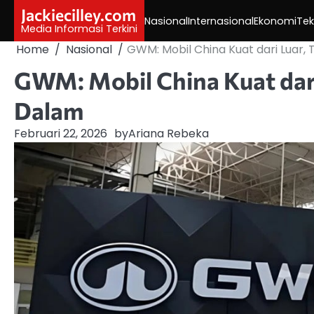
Skip
Jackiecilley.com
Nasional
Internasional
Ekonomi
Tek
to
Media Informasi Terkini
content
Home
Nasional
GWM: Mobil China Kuat dari Luar,
GWM: Mobil China Kuat dari
Dalam
Februari 22, 2026
by
Ariana Rebeka