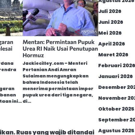
Agustus 2026
Juli 2026
Juni 2026
Mei 2026
garan
Mentan: Permintaan Pupuk
April 2026
lesai
Urea RI Naik Usai Penutupan
Maret 2026
Hormuz
erdana
Jackiecilley.com – Menteri
Februari 202
arendra
Pertanian Andi Amran
Januari 2026
Sulaiman mengungkapkan
bahwa Indonesia telah
Desember 20
garan
menerima permintaan impor
mbanan
pupuk urea dari tiga negara,
November 20
taan ini…
di…
Oktober 2025
September 2
Agustus 2025
ikan.
Ruas yang wajib ditandai