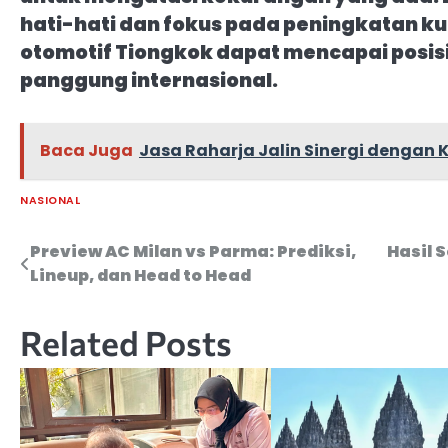
hati-hati dan fokus pada peningkatan kua
otomotif Tiongkok dapat mencapai posisi 
panggung internasional.
Baca Juga
Jasa Raharja Jalin Sinergi dengan
NASIONAL
Preview AC Milan vs Parma: Prediksi,
Hasil 
Navigasi
Lineup, dan Head to Head
pos
Related Posts