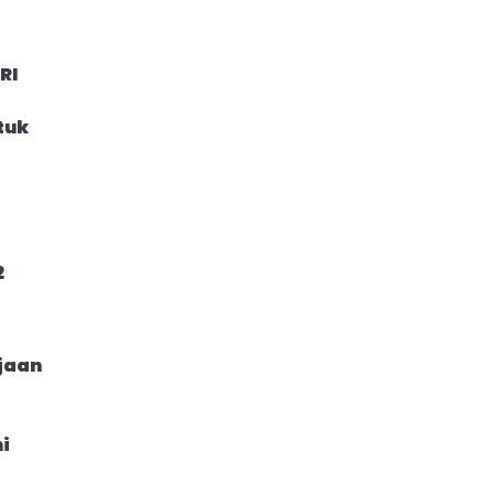
RI
tuk
2
s
jaan
i