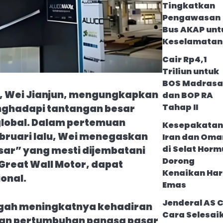
Tingkatkan
Pengawasan
Bus AKAP unt
Keselamatan
Cair Rp4,1
Triliun untuk
BOS Madrasa
r, Wei Jianjun, mengungkapkan
dan BOP RA
Tahap II
enghadapi tantangan besar
global. Dalam pertemuan
Kesepakatan
bruari lalu, Wei menegaskan
Iran dan Oma
di Selat Horm
ar” yang mesti dijembatani
Dorong
Great Wall Motor, dapat
Kenaikan Ha
ional.
Emas
Jenderal AS C
ngah meningkatnya kehadiran
Cara Selesai
dan pertumbuhan pangsa pasar