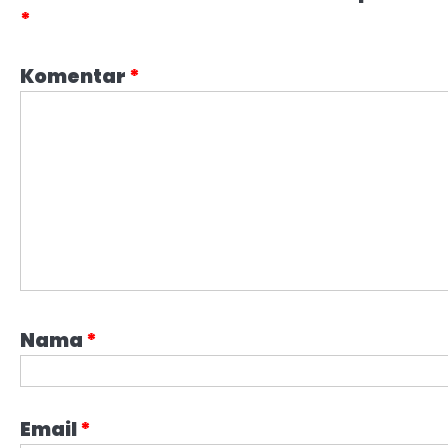
*
Komentar
*
Nama
*
Email
*