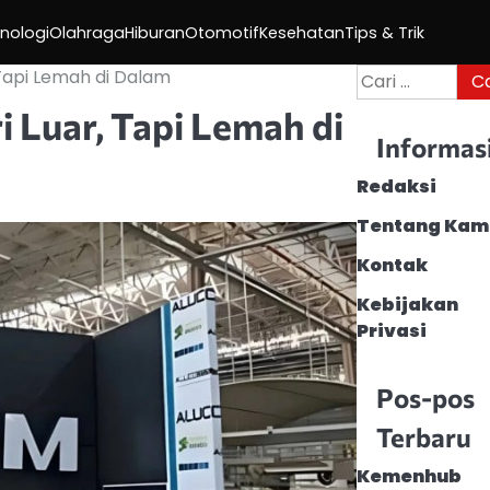
nologi
Olahraga
Hiburan
Otomotif
Kesehatan
Tips & Trik
Cari
 Tapi Lemah di Dalam
untuk:
 Luar, Tapi Lemah di
Informas
Redaksi
Tentang Kam
Kontak
Kebijakan
Privasi
Pos-pos
Terbaru
Kemenhub