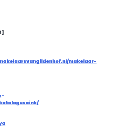
t]
makelaarsvangildenhof.nl/makelaar-
x-
katalogusaink/
ya