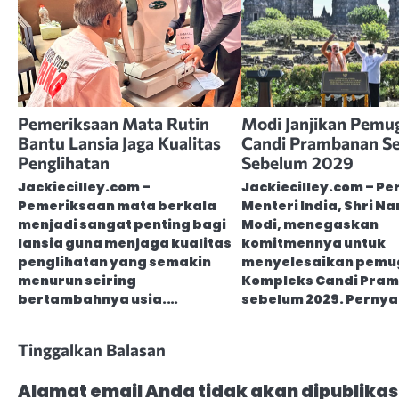
Pemeriksaan Mata Rutin
Modi Janjikan Pemu
Bantu Lansia Jaga Kualitas
Candi Prambanan Se
Penglihatan
Sebelum 2029
Jackiecilley.com –
Jackiecilley.com – P
Pemeriksaan mata berkala
Menteri India, Shri N
menjadi sangat penting bagi
Modi, menegaskan
lansia guna menjaga kualitas
komitmennya untuk
penglihatan yang semakin
menyelesaikan pemu
menurun seiring
Kompleks Candi Pra
bertambahnya usia.…
sebelum 2029. Pernya
Tinggalkan Balasan
Alamat email Anda tidak akan dipublikas