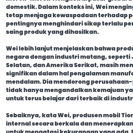
domestik. Dalam konteks ini, Wei mengi
tetap menjaga kewaspadaan terhadap p
pentingnya menghindari sikap terlalu pe
saing produk yang dihasilkan.
Wei lebih lanjut menjelaskan bahwa prod
negara dengan industri matang, seperti
Selatan, dan Amerika Serikat, masih me
signifikan dalam hal pengalaman manufa
mendalam. Dia mendorong perusahaan-
tidak hanya mengandalkan kemajuan yang
untuk terus belajar dari terbaik di industr
Sebaiknya, kata Wei, produsen mobil Ti
internal secara berkala dan menerapka
untuk mengatasi kekurangan yang ada. 