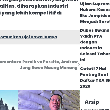
Ujian Suprem
litas, diharapkan industri
Hukum: Kasu
yang lebih kompetitif di
Eks Jampids
Menjadi Soro
Dubes Rwand
Yakin PTA
 Komunitas Ojol Rawa Buaya
dengan
Indonesia
Selesai Tahu
Ini
Sementara Persib vs Persita, Andrew
Jung Bawa Maung Menang
Catat! 7 Hal
Penting Saat
Daftar TKA 
2026
Arsip