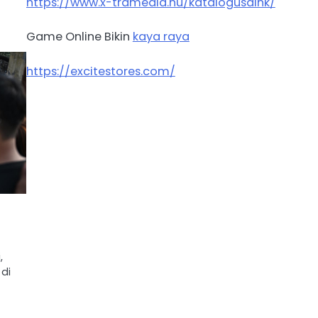
https://www.x-tramedia.hu/katalogusaink/
Game Online Bikin
kaya raya
https://excitestores.com/
,
 di