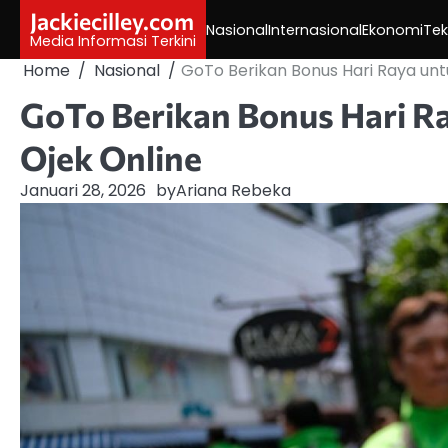
Skip
Jackiecilley.com
Nasional
Internasional
Ekonomi
Tek
to
Media Informasi Terkini
content
Home
Nasional
GoTo Berikan Bonus Hari Raya unt
GoTo Berikan Bonus Hari R
Ojek Online
Januari 28, 2026
by
Ariana Rebeka