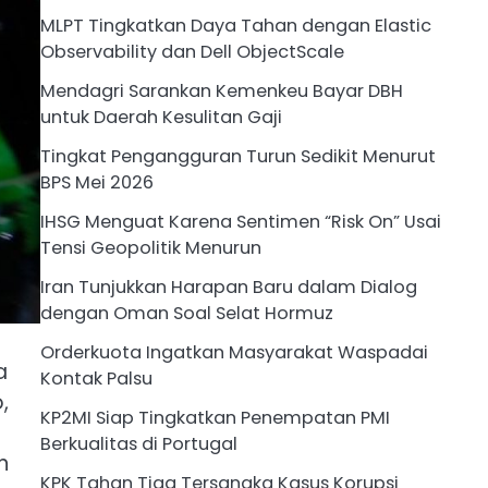
MLPT Tingkatkan Daya Tahan dengan Elastic
Observability dan Dell ObjectScale
Mendagri Sarankan Kemenkeu Bayar DBH
untuk Daerah Kesulitan Gaji
Tingkat Pengangguran Turun Sedikit Menurut
BPS Mei 2026
IHSG Menguat Karena Sentimen “Risk On” Usai
Tensi Geopolitik Menurun
Iran Tunjukkan Harapan Baru dalam Dialog
dengan Oman Soal Selat Hormuz
Orderkuota Ingatkan Masyarakat Waspadai
a
Kontak Palsu
,
KP2MI Siap Tingkatkan Penempatan PMI
Berkualitas di Portugal
n
KPK Tahan Tiga Tersangka Kasus Korupsi