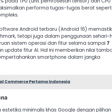
% pada TPU (unit pemrosesan tensor) dan CPU
aksimalkan performa tugas-tugas berat sepert
ompleks.
ftware Android terbaru (Android 16) memasti
chmark, tetapi juga dalam penggunaan sehari-h
ruan sistem operasi dan fitur selama sampai
7
update fitur AI. Hal ini memberikan nilai tamb
 mempertahankan smartphone dalam jangka
cial Commerce Pertama Indonesia
una
n estetika minimalis khas Google dengan pilihan