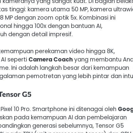
tem kameranya yang sangat kuat. Di bagian belak
itas tinggi: kamera utama 50 MP, kamera ultraw
8 MP dengan zoom optik 5x. Kombinasi ini
onal hingga 100x dengan bantuan AI,
h dengan detail impresif.
p kemampuan perekaman video hingga 8K,
 AI seperti
Camera Coach
yang membantu An
ime. Ini adalah langkah besar dari kemampuan
alaman pemotretan yang lebih pintar dan intuit
Tensor G5
ixel 10 Pro. Smartphone ini ditenagai oleh
Goog
okuskan pada kemampuan AI dan pembelajaran
ibandingkan generasi sebelumnya, Tensor G5