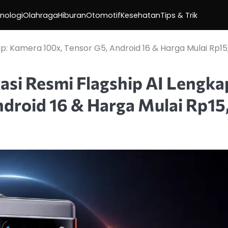
nologi
Olahraga
Hiburan
Otomotif
Kesehatan
Tips & Trik
kap: Kamera 100x, Tensor G5, Android 16 & Harga Mulai Rp15
kasi Resmi Flagship AI Lengka
droid 16 & Harga Mulai Rp15