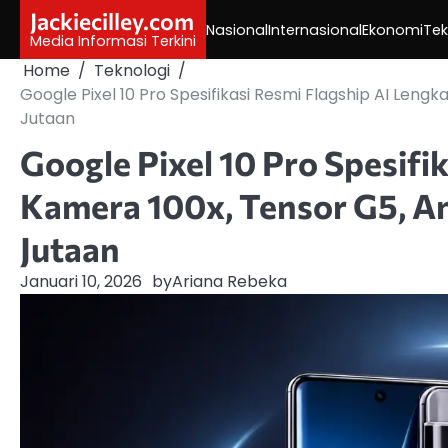
Skip
Jackiecilley.com
Nasional
Internasional
Ekonomi
Tek
to
Media Informasi Terkini
content
Home
Teknologi
Google Pixel 10 Pro Spesifikasi Resmi Flagship AI Leng
Jutaan
Google Pixel 10 Pro Spesifi
Kamera 100x, Tensor G5, An
Jutaan
Januari 10, 2026
by
Ariana Rebeka