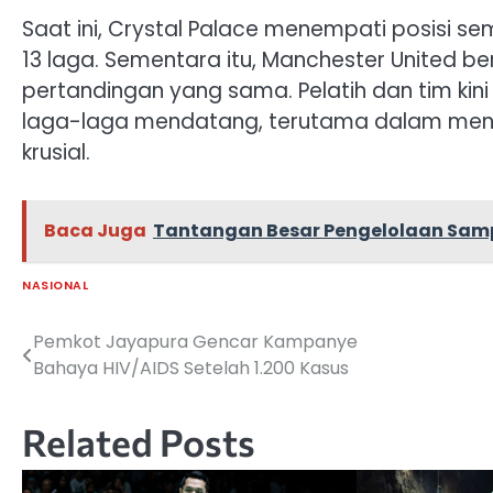
Saat ini, Crystal Palace menempati posisi sem
13 laga. Sementara itu, Manchester United ber
pertandingan yang sama. Pelatih dan tim ki
laga-laga mendatang, terutama dalam meng
krusial.
Baca Juga
Tantangan Besar Pengelolaan Samp
NASIONAL
Pemkot Jayapura Gencar Kampanye
Navigasi
Bahaya HIV/AIDS Setelah 1.200 Kasus
pos
Related Posts