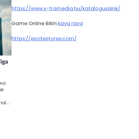
https://www.x-tramedia.hu/katalogusaink/
Game Online Bikin
kaya raya
https://excitestores.com/
iga
hwa
ak
al.…