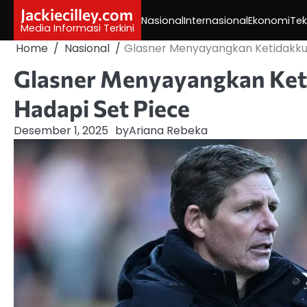
Skip
Jackiecilley.com
Nasional
Internasional
Ekonomi
Tek
to
Media Informasi Terkini
content
Home
Nasional
Glasner Menyayangkan Ketidakkua
Glasner Menyayangkan Keti
Hadapi Set Piece
Desember 1, 2025
by
Ariana Rebeka