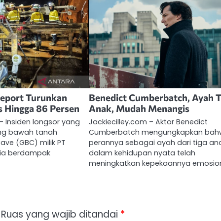
eeport Turunkan
Benedict Cumberbatch, Ayah T
 Hingga 86 Persen
Anak, Mudah Menangis
 – Insiden longsor yang
Jackiecilley.com – Aktor Benedict
ang bawah tanah
Cumberbatch mengungkapkan ba
ave (GBC) milik PT
perannya sebagai ayah dari tiga an
sia berdampak
dalam kehidupan nyata telah
meningkatkan kepekaannya emosion
Ruas yang wajib ditandai
*