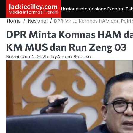
Skip
Jackiecilley.com
Nasional
Internasional
Ekonomi
Tek
to
Media Informasi Terkini
content
Home
Nasional
DPR Minta Komnas HAM dan Polri S
DPR Minta Komnas HAM dan 
KM MUS dan Run Zeng 03
November 2, 2025
by
Ariana Rebeka