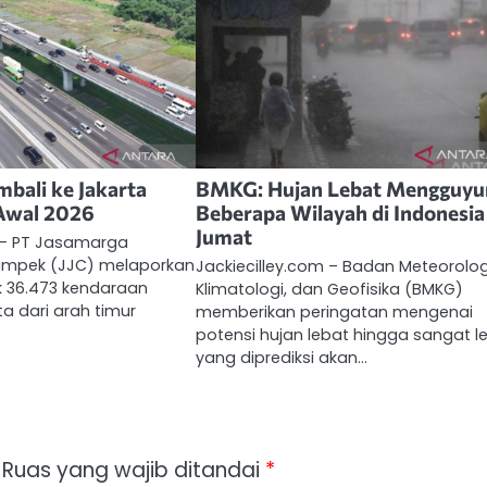
bali ke Jakarta
BMKG: Hujan Lebat Mengguyu
Awal 2026
Beberapa Wilayah di Indonesia
Jumat
m – PT Jasamarga
ampek (JJC) melaporkan
Jackiecilley.com – Badan Meteorolog
 36.473 kendaraan
Klimatologi, dan Geofisika (BMKG)
ta dari arah timur
memberikan peringatan mengenai
potensi hujan lebat hingga sangat l
yang diprediksi akan…
Ruas yang wajib ditandai
*