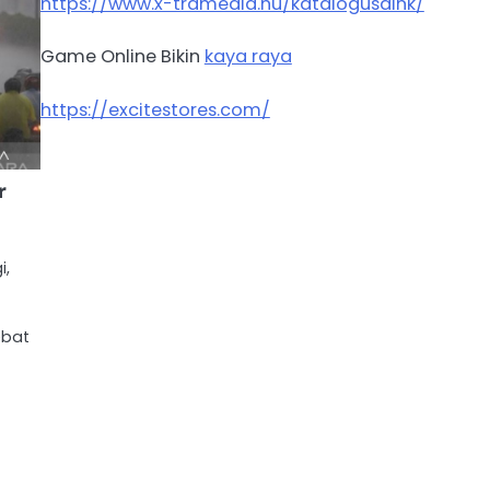
https://www.x-tramedia.hu/katalogusaink/
Game Online Bikin
kaya raya
https://excitestores.com/
r
i,
ebat