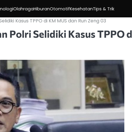
nologi
Olahraga
Hiburan
Otomotif
Kesehatan
Tips & Trik
elidiki Kasus TPPO di KM MUS dan Run Zeng 03
Polri Selidiki Kasus TPPO d