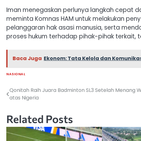
Iman menegaskan perlunya langkah cepat da
meminta Komnas HAM untuk melakukan penye
pelanggaran hak asasi manusia, serta mendo
proses hukum terhadap pihak-pihak terkait, 
Baca Juga
Ekonom: Tata Kelola dan Komunikasi
NASIONAL
Qonitah Raih Juara Badminton SL3 Setelah Menang 
Navigasi
atas Nigeria
pos
Related Posts