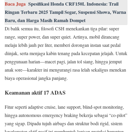
Baca Juga
Spesifikasi Honda CRF150L Indonesia: Trail
Ringan Terbaru 2025 Tampil Segar, Suspensi Showa, Warna
Baru, dan Harga Masih Ramah Dompet
Di balik semua itu, filosofi CSH menekankan tiga pilar: super
range, super power, dan super quiet. Artinya, mobil dirancang
melaju lebih jauh per liter, memberi dorongan instan saat pedal
diinjak, serta menjaga kabin tenang pada kecepatan jelajah. Untuk
penggunaan harian—macet pagi, jalan tol siang, hingga jemput
anak sore—karakter ini mengurangi rasa lelah sekaligus menekan
biaya operasional jangka panjang.
Keamanan aktif 17 ADAS
Fitur seperti adaptive cruise, lane support, blind-spot monitoring,
hingga autonomous emergency braking bekerja sebagai “co-pilot”
yang sigap. Dipadu tujuh airbags dan struktur bodi rigid, sistem
keselamatan aktif-pasif ini membentuk lapisan proteksi beruntun,