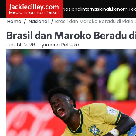
Skip
Jackiecilley.com
Nasional
Internasional
Ekonomi
Tek
to
Media Informasi Terkini
content
Home
Nasional
Brasil dan Maroko Beradu di Piala 
Brasil dan Maroko Beradu di
Juni 14, 2026
by
Ariana Rebeka