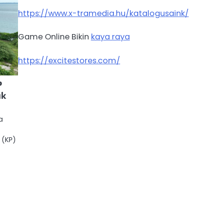
https://www.x-tramedia.hu/katalogusaink/
Game Online Bikin
kaya raya
https://excitestores.com/
P
uk
a
 (KP)