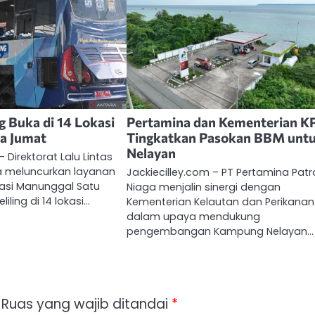
g Buka di 14 Lokasi
Pertamina dan Kementerian K
a Jumat
Tingkatkan Pasokan BBM unt
Nelayan
– Direktorat Lalu Lintas
a meluncurkan layanan
Jackiecilley.com – PT Pertamina Patr
rasi Manunggal Satu
Niaga menjalin sinergi dengan
iling di 14 lokasi…
Kementerian Kelautan dan Perikanan
dalam upaya mendukung
pengembangan Kampung Nelayan…
Ruas yang wajib ditandai
*