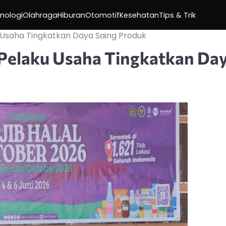
nologi
Olahraga
Hiburan
Otomotif
Kesehatan
Tips & Trik
 Usaha Tingkatkan Daya Saing Produk
 Pelaku Usaha Tingkatkan Da