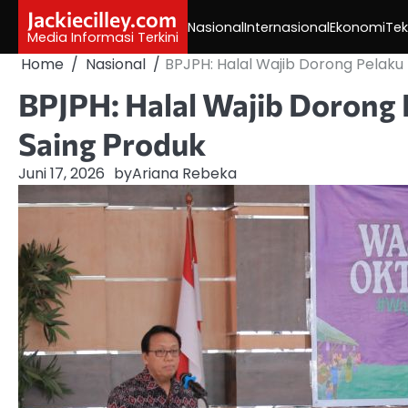
Skip
Jackiecilley.com
Nasional
Internasional
Ekonomi
Tek
to
Media Informasi Terkini
content
Home
Nasional
BPJPH: Halal Wajib Dorong Pelaku
BPJPH: Halal Wajib Dorong
Saing Produk
Juni 17, 2026
by
Ariana Rebeka