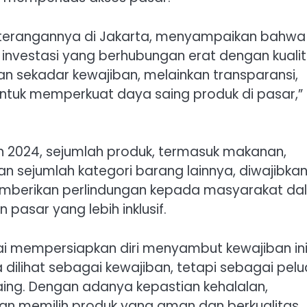
eterangannya di Jakarta, menyampaikan bahwa
investasi yang berhubungan erat dengan kualit
an sekadar kewajiban, melainkan transparansi,
ra untuk memperkuat daya saing produk di pasar,”
n 2024, sejumlah produk, termasuk makanan,
an sejumlah kategori barang lainnya, diwajibka
an memberikan perlindungan kepada masyarakat d
asar yang lebih inklusif.
i mempersiapkan diri menyambut kewajiban ini.
 dilihat sebagai kewajiban, tetapi sebagai pel
ing. Dengan adanya kepastian kehalalan,
an memilih produk yang aman dan berkualitas.