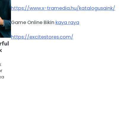
https://www.x-tramedia.hu/katalogusaink/
Game Online Bikin
kaya raya
https://excitestores.com/
rful
k
k
or
ka