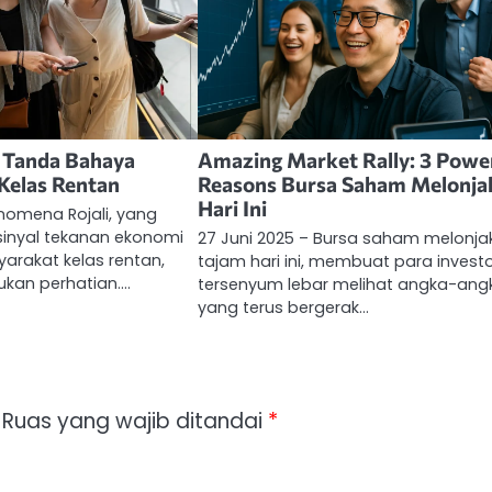
, Tanda Bahaya
Amazing Market Rally: 3 Powe
Kelas Rentan
Reasons Bursa Saham Melonja
Hari Ini
enomena Rojali, yang
sinyal tekanan ekonomi
27 Juni 2025 – Bursa saham melonja
arakat kelas rentan,
tajam hari ini, membuat para invest
kan perhatian.…
tersenyum lebar melihat angka-ang
yang terus bergerak…
Ruas yang wajib ditandai
*