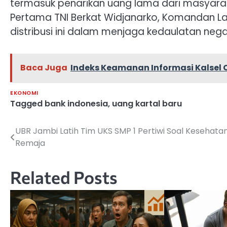
termasuk penarikan uang lama dari masyara
Pertama TNI Berkat Widjanarko, Komandan L
distribusi ini dalam menjaga kedaulatan nega
Baca Juga
Indeks Keamanan Informasi Kalsel C
EKONOMI
Tagged
bank indonesia
,
uang kartal baru
UBR Jambi Latih Tim UKS SMP 1 Pertiwi Soal Kesehata
Navigasi
Remaja
pos
Related Posts