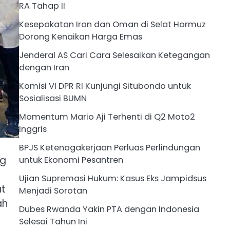
RA Tahap II
Kesepakatan Iran dan Oman di Selat Hormuz
Dorong Kenaikan Harga Emas
Jenderal AS Cari Cara Selesaikan Ketegangan
dengan Iran
Komisi VI DPR RI Kunjungi Situbondo untuk
Sosialisasi BUMN
Momentum Mario Aji Terhenti di Q2 Moto2
Inggris
BPJS Ketenagakerjaan Perluas Perlindungan
ng
untuk Ekonomi Pesantren
Ujian Supremasi Hukum: Kasus Eks Jampidsus
at
Menjadi Sorotan
ah
Dubes Rwanda Yakin PTA dengan Indonesia
Selesai Tahun Ini