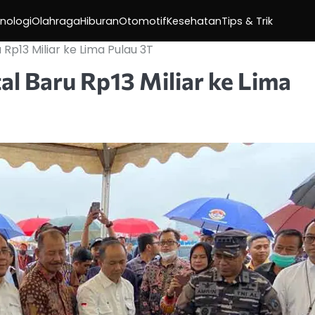
nologi
Olahraga
Hiburan
Otomotif
Kesehatan
Tips & Trik
 Rp13 Miliar ke Lima Pulau 3T
al Baru Rp13 Miliar ke Lima