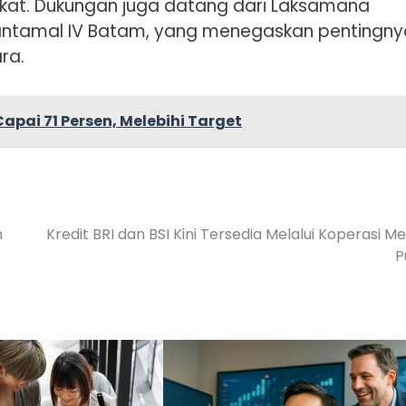
kat. Dukungan juga datang dari Laksamana
antamal IV Batam, yang menegaskan pentingny
ra.
apai 71 Persen, Melebihi Target
n
Kredit BRI dan BSI Kini Tersedia Melalui Koperasi M
P