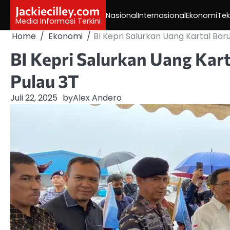
Skip
Jackiecilley.com
Nasional
Internasional
Ekonomi
Tek
to
Media Informasi Terkini
content
Home
Ekonomi
BI Kepri Salurkan Uang Kartal Baru
BI Kepri Salurkan Uang Kart
Pulau 3T
Juli 22, 2025
by
Alex Andero