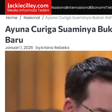
Skip
Jackiecilley.com
Nasional
Internasional
Ekonomi
Tek
to
Media Informasi Terkini
content
Home
Nasional
Ayuna Curiga Suaminya Bukan Raf
Ayuna Curiga Suaminya Buk
Baru
Januari 1, 2026
by
Ariana Rebeka