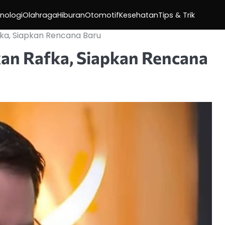
nologi
Olahraga
Hiburan
Otomotif
Kesehatan
Tips & Trik
ka, Siapkan Rencana Baru
an Rafka, Siapkan Rencana