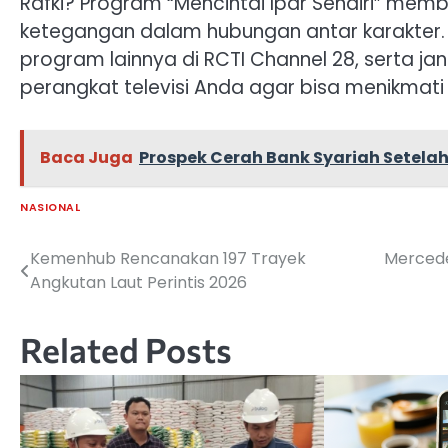
Rafki? Program “Mencintai Ipar Sendiri” me
ketegangan dalam hubungan antar karakter. S
program lainnya di RCTI Channel 28, serta j
perangkat televisi Anda agar bisa menikmat
Baca Juga
Prospek Cerah Bank Syariah Setela
NASIONAL
Kemenhub Rencanakan 197 Trayek
Mercede
Navigasi
Angkutan Laut Perintis 2026
pos
Related Posts