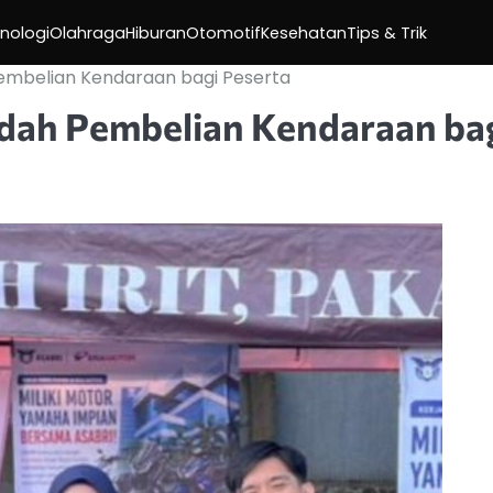
nologi
Olahraga
Hiburan
Otomotif
Kesehatan
Tips & Trik
embelian Kendaraan bagi Peserta
dah Pembelian Kendaraan ba