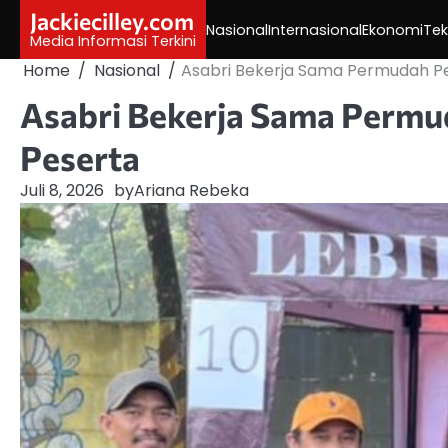
Skip
Jackiecilley.com
Nasional
Internasional
Ekonomi
Tek
to
Media Informasi Terkini
content
Home
Nasional
Asabri Bekerja Sama Permudah P
Asabri Bekerja Sama Permu
Peserta
Juli 8, 2026
by
Ariana Rebeka