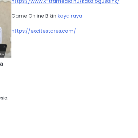
https://www.x-tramedia.hu/katalogusaink/
Game Online Bikin
kaya raya
https://excitestores.com/
na
sia.