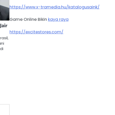
https://www.x-tramedia.hu/katalogusaink/
Game Online Bikin
kaya raya
Jair
https://excitestores.com/
asil,
ani
di