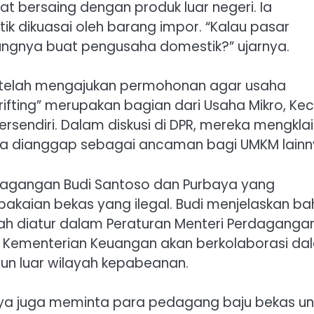
 bersaing dengan produk luar negeri. Ia
k dikuasai oleh barang impor. “Kalau pasar
ungnya buat pengusaha domestik?” ujarnya.
 telah mengajukan permohonan agar usaha
fting” merupakan bagian dari Usaha Mikro, Keci
sendiri. Dalam diskusi di DPR, mereka mengkla
ya dianggap sebagai ancaman bagi UMKM lainn
rdagangan Budi Santoso dan Purbaya yang
kaian bekas yang ilegal. Budi menjelaskan b
ah diatur dalam Peraturan Menteri Perdaganga
 Kementerian Keuangan akan berkolaborasi da
n luar wilayah kepabeanan.
baya juga meminta para pedagang baju bekas un