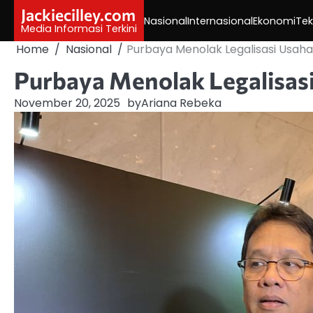
Skip
Jackiecilley.com
Nasional
Internasional
Ekonomi
Tek
to
Media Informasi Terkini
content
Home
Nasional
Purbaya Menolak Legalisasi Usaha 
Purbaya Menolak Legalisasi
November 20, 2025
by
Ariana Rebeka