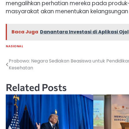
mengalihkan perhatian mereka pada produk
masyarakat akan menentukan kelangsungan
Baca Juga
Danantara Investasi di Aplikasi Ojo
NASIONAL
Prabowo: Negara Sediakan Beasiswa untuk Pendidika
Navigasi
Kesehatan
pos
Related Posts