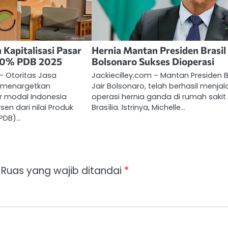
 Kapitalisasi Pasar
Hernia Mantan Presiden Brasil 
70% PDB 2025
Bolsonaro Sukses Dioperasi
 – Otoritas Jasa
Jackiecilley.com – Mantan Presiden Br
 menargetkan
Jair Bolsonaro, telah berhasil menjal
ar modal Indonesia
operasi hernia ganda di rumah sakit 
en dari nilai Produk
Brasília. Istrinya, Michelle…
(PDB)…
Ruas yang wajib ditandai
*