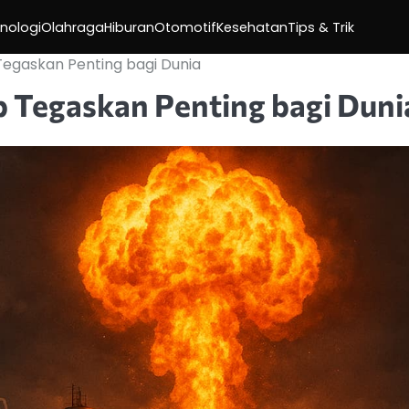
nologi
Olahraga
Hiburan
Otomotif
Kesehatan
Tips & Trik
Tegaskan Penting bagi Dunia
p Tegaskan Penting bagi Duni