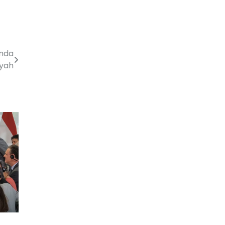
nda
ayah