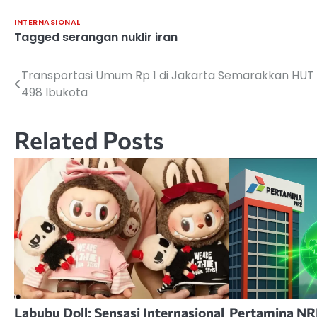
INTERNASIONAL
Tagged
serangan nuklir iran
Transportasi Umum Rp 1 di Jakarta Semarakkan HUT
Navigasi
498 Ibukota
pos
Related Posts
Labubu Doll: Sensasi Internasional
Pertamina NRE