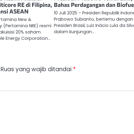
core RE di Filipina,
Bahas Perdagangan dan Biofue
ansi ASEAN
10 Juli 2025 – Presiden Republik Indon
Prabowo Subianto, bertemu dengan
ertamina New &
Presiden Brasil, Luiz Inácio Lula da Silv
y (Pertamina NRE) resmi
dalam kunjungan…
uisisi 20% saham
le Energy Corporation…
Ruas yang wajib ditandai
*