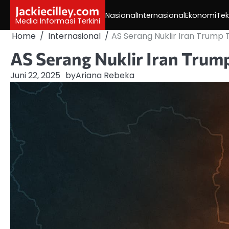
Skip
Jackiecilley.com
Nasional
Internasional
Ekonomi
Tek
to
Media Informasi Terkini
content
Home
Internasional
AS Serang Nuklir Iran Trump 
AS Serang Nuklir Iran Trum
Juni 22, 2025
by
Ariana Rebeka