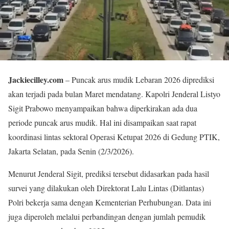
Jackiecilley.com
– Puncak arus mudik Lebaran 2026 diprediksi
akan terjadi pada bulan Maret mendatang. Kapolri Jenderal Listyo
Sigit Prabowo menyampaikan bahwa diperkirakan ada dua
periode puncak arus mudik. Hal ini disampaikan saat rapat
koordinasi lintas sektoral Operasi Ketupat 2026 di Gedung PTIK,
Jakarta Selatan, pada Senin (2/3/2026).
Menurut Jenderal Sigit, prediksi tersebut didasarkan pada hasil
survei yang dilakukan oleh Direktorat Lalu Lintas (Ditlantas)
Polri bekerja sama dengan Kementerian Perhubungan. Data ini
juga diperoleh melalui perbandingan dengan jumlah pemudik