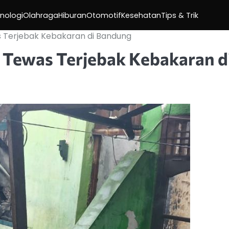
nologi
Olahraga
Hiburan
Otomotif
Kesehatan
Tips & Trik
 Terjebak Kebakaran di Bandung
Tewas Terjebak Kebakaran d