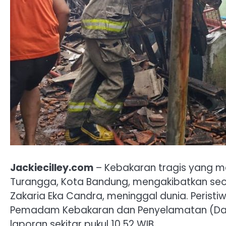
Jackiecilley.com
– Kebakaran tragis yang me
Turangga, Kota Bandung, mengakibatkan seor
Zakaria Eka Candra, meninggal dunia. Peristi
Pemadam Kebakaran dan Penyelamatan (Da
laporan sekitar pukul 10.52 WIB.