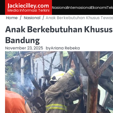
Skip
Jackiecilley.com
Nasional
Internasional
Ekonomi
Tek
to
Media Informasi Terkini
content
Home
Nasional
Anak Berkebutuhan Khusus Tewas
Anak Berkebutuhan Khusus 
Bandung
November 23, 2025
by
Ariana Rebeka