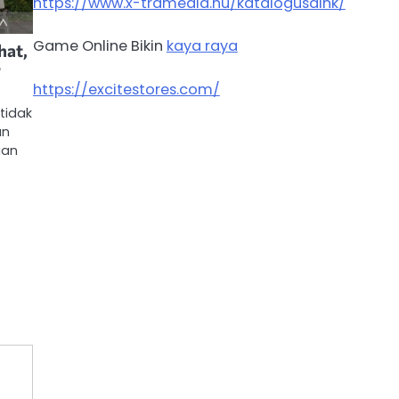
https://www.x-tramedia.hu/katalogusaink/
Game Online Bikin
kaya raya
hat,
r
https://excitestores.com/
tidak
an
aan