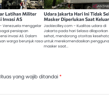
r Latihan Militer
Udara Jakarta Hari Ini Tidak Se
i Invasi AS
Masker Diperlukan Saat Kelua
m – Venezuela menggelar
Jackiecilley.com – Kualitas udara di
ebagai persiapan
Jakarta pada hari Selasa dilaporkan 
nsi invasi AS. Dalam
sehat, mendorong otoritas kesehat
ibuan warga berunjuk rasa
untuk merekomendasikan penggun
masker saat…
Ruas yang wajib ditandai
*